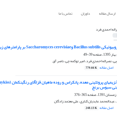
ارسال مقاله
داوران
تماس با ما
اله احمدی فرد
رامترهای زیستیArtemia franciscana در کشتهای انبوه
39-49
یی، نصراله احمدی فرد، امیر توکمه چی، ناصر آق
اصل مقاله
779.66 K
ینی سبوس برنج
365-376
 عبدالمحمد عابدیان کناری، علی معتمد زادگان
اصل مقاله
248.13 K