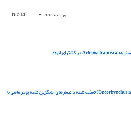
ورود به سامانه
ENGLISH
بررسی فعالیت آنزیم‏های پروتئینی معده، پانکراس و روده ماهیان قزل‏آلای رنگین‎کمان (Oncorhynchus mykiss) تغذیه شده با تیمارهای جایگزین شده پودر ماهی با