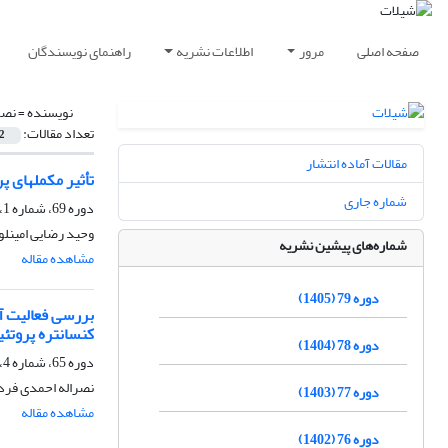
صفحه اصلی
مرور
اطلاعات نشریه
راهنمای نویسندگان
نویسنده =
نصر
تعداد مقالات:
2
مقالات آماده انتشار
تأثیر مکملهای پروبیوتیکی Bacillus subtilis وSaccharomyces cerevisiae بر پا
شماره جاری
دوره 69، شماره 1، بهار 1395، صفحه
وحید رضایی امینلو
شماره‌های پیشین نشریه
مشاهده مقاله
دوره 79 (1405)
کنسانتره پروتئ
دوره 78 (1404)
دوره 65، شماره 4، زمستان 1391، صفحه
نصراله احمدی فرد،
دوره 77 (1403)
مشاهده مقاله
دوره 76 (1402)