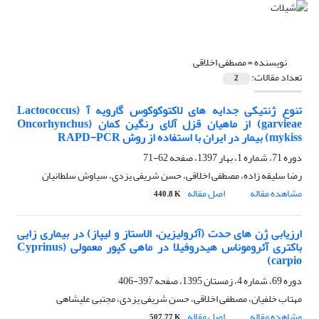
نویسنده =
مصطفی اخلاقی
تعداد مقالات:
2
تنوع ژنتیکی جدایه های لاکتوکوکوس گارویه آ (Lactococcus
garvieae) از ماهیان قزل آلای رنگین کمان (Oncorhynchus
mykiss) بیمار در ایران با استفاده از روش RAPD-PCR
دوره 71، شماره 1، بهار 1397، صفحه
62-71
رضا سلیقه زاده، مصطفی اخلاقی، حسن شریفی یزدی، سیاوش سلطانیان
مشاهده مقاله
اصل مقاله
440.8 K
ارزیابی ژن های حدت (آئرولیزین، الاستاز و لیپاز) در بیماری زایی
باکتری آئروموناس هیدروفیلا در ماهی کپور معمولی (Cyprinus
carpio)
دوره 69، شماره 4، زمستان 1395، صفحه
397-406
مهتاب خلفیان، مصطفی اخلاقی، حسن شریفی یزدی، مجتبی علیشاهی
مشاهده مقاله
اصل مقاله
507.77 K