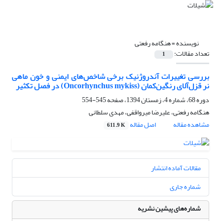
نویسنده =
هنگامه رفعتی
تعداد مقالات:
1
بررسی تغییرات آندروژنیک برخی شاخص‌های ایمنی و خون ماهی
نر قزل‌آلای رنگین‌کمان (Oncorhynchus mykiss) در فصل تکثیر
دوره 68، شماره 4، زمستان 1394، صفحه
545-554
هنگامه رفعتی، علیرضا میرواقفی، مهدی سلطانی
مشاهده مقاله
اصل مقاله
611.9 K
مقالات آماده انتشار
شماره جاری
شماره‌های پیشین نشریه