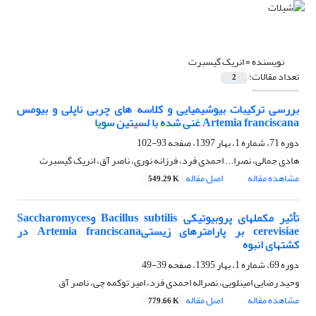
نویسنده =
انریک گیسبرت
تعداد مقالات:
2
بررسی ترکیبات بیوشیمیایی و کلاسه های چربی ناپلی و بیومس
Artemia franciscana غنی شده با لسیتین سویا
دوره 71، شماره 1، بهار 1397، صفحه
93-102
هادی جمالی، نصرا... احمدی فرد، فرزانه نوری، ناصر آق، انریک گیسبرت
مشاهده مقاله
اصل مقاله
549.29 K
تأثیر مکملهای پروبیوتیکی Bacillus subtilis وSaccharomyces
cerevisiae بر پارامترهای زیستیArtemia franciscana در
کشتهای انبوه
دوره 69، شماره 1، بهار 1395، صفحه
39-49
وحید رضایی امینلویی، نصراله احمدی فرد، امیر توکمه چی، ناصر آق
مشاهده مقاله
اصل مقاله
779.66 K