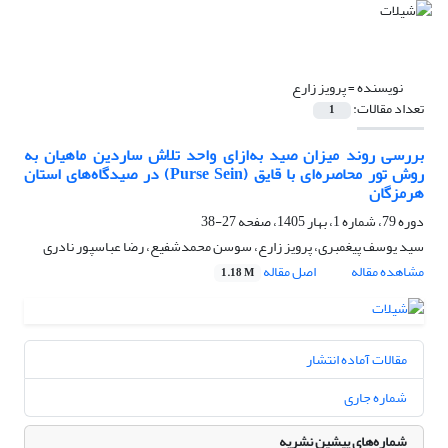
نویسنده =
پرویز زارع
تعداد مقالات:
1
بررسی روند میزان صید به‌ازای واحد تلاش ساردین ماهیان به
روش تور محاصره‌ای با قایق (Purse Sein) در صیدگاه‌های استان
هرمزگان
دوره 79، شماره 1، بهار 1405، صفحه
27-38
سید یوسف پیغمبری، پرویز زارع، سوسن محمدشفیع، رضا عباسپور نادری
مشاهده مقاله
اصل مقاله
1.18 M
مقالات آماده انتشار
شماره جاری
شماره‌های پیشین نشریه