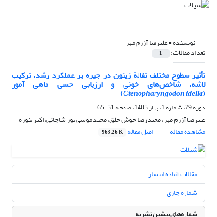
نویسنده =
علیرضا آزرم مهر
تعداد مقالات:
1
تأثیر سطوح مختلف تفالة زیتون در جیره بر عملکرد رشد، ترکیب
لاشه، شاخص‌های خونی و ارزیابی حسی ماهی آمور
)
Ctenopharyngodon idella
(
دوره 79، شماره 1، بهار 1405، صفحه
51-65
علیرضا آزرم مهر، مجیدرضا خوش خلق، مجید موسی پور شاجانی، اکبر بنوره
مشاهده مقاله
اصل مقاله
968.26 K
مقالات آماده انتشار
شماره جاری
شماره‌های پیشین نشریه