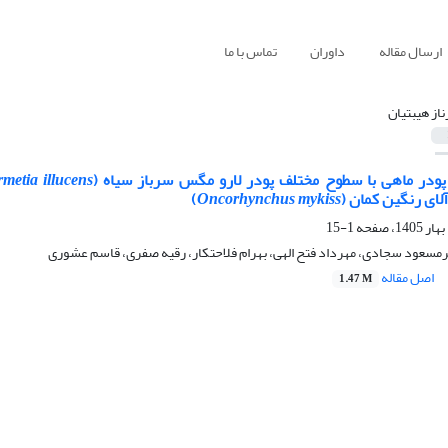
ارسال مقاله
داوران
تماس با ما
ناز هیبتیان
 پودر ماهی با سطوح مختلف پودر لارو مگس سرباز سیاه (
metia illucens
لای رنگین ‏کمان (
Oncorhynchus mykiss
)
1-15
یرمسعود سجادی، مهرداد فتح الهی، بهرام فلاحتکار، رقیه صفری، قاسم عشوری
اصل مقاله
1.47 M