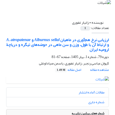
نویسنده =
زانیار غفوری
تعداد مقالات:
1
ارزیابی نرخ هم‌آوری در ماهیان
Alburnus sellal
و
A. atropatenae
و ارتباط آن با طول، وزن و سن ماهی در حوضه‌های تیگره و دریاچة
ارومیه ایران
دوره 79، شماره 1، بهار 1405، صفحه
67-81
کیوان عباسی رنجبر، زانیار غفوری، یاسمن صیاداوغلی
مشاهده مقاله
اصل مقاله
1.49 M
مقالات آماده انتشار
شماره جاری
شماره‌های پیشین نشریه