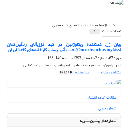
کلیدواژه‌ها =
پساب کارخانه‌های کاغذسازی
تعداد مقالات:
1
بیان ژن کدکنندة ویتلوژنین در کبد قزل‌آلای رنگین‌کمان
(Oncorhynchus mykiss)تحت تأثیر پساب کارخانه‌های کاغذ ایران
دوره 67، شماره 2، تابستان 1393، صفحه
149-163
امیر آرامون، حمید فرحمند، علیرضا میرواقفی، محمدعلی نعمت الهی
مشاهده مقاله
اصل مقاله
891.14 K
مقالات آماده انتشار
شماره جاری
شماره‌های پیشین نشریه