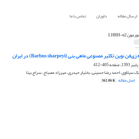
ارسال مقاله
داوران
تماس با ما
رمون LHRH-α2
 نوین تکثیر مصنوعی ماهی بنی (Barbus sharpeyi) در ایران
405-412
لک سیلاوی، احمد رضا حسینی، بختیار حیدری، مهرزاد مصباح، سراج بیتا
اصل مقاله
362.86 K