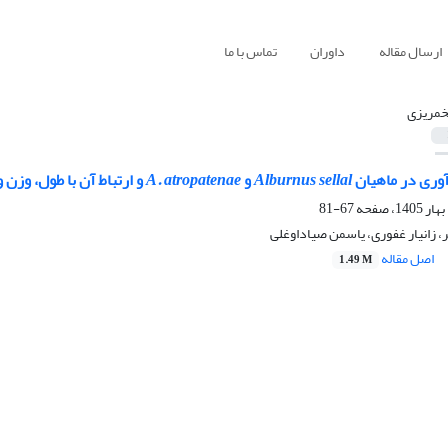
ارسال مقاله
داوران
تماس با ما
خمریزی
آوری در ماهیان
Alburnus sellal
و
A. atropatenae
و ارتباط آن با طول، وزن
67-81
، زانیار غفوری، یاسمن صیاداوغلی
اصل مقاله
1.49 M