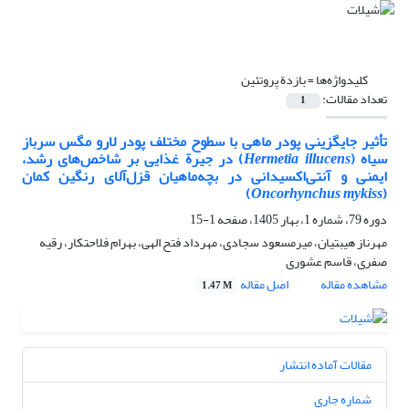
کلیدواژه‌ها =
بازدة پروتئین
تعداد مقالات:
1
تأثیر جایگزینی پودر ماهی با سطوح مختلف پودر لارو مگس سرباز
سیاه (
Hermetia illucens
) در جیرة غذایی بر شاخص‌های رشد،
ایمنی و آنتی‌اکسیدانی در بچه‌ماهیان قزل‌آلای رنگین ‏کمان
)
Oncorhynchus mykiss
(
دوره 79، شماره 1، بهار 1405، صفحه
1-15
مهرناز هیبتیان، میرمسعود سجادی، مهرداد فتح الهی، بهرام فلاحتکار، رقیه
صفری، قاسم عشوری
مشاهده مقاله
اصل مقاله
1.47 M
مقالات آماده انتشار
شماره جاری