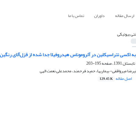
ارسال مقاله
داوران
تماس با ما
نتی بیوتیکی
ی تتراسیکلین در آئروموناس هیدروفیلا جدا شده از قزل‌آلای رنگین کمان(Oncorhynchus mykiss)
195-203
ضا میرواقفی- بیماریها، حمید فرحمند، محمدعلی نعمت الهی
اصل مقاله
129.45 K