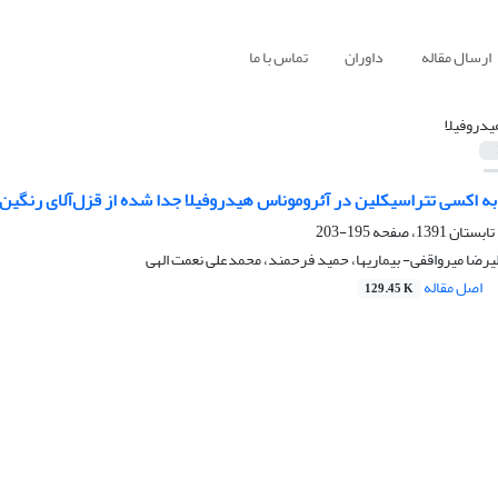
ارسال مقاله
داوران
تماس با ما
یدروفیلا
ی تتراسیکلین در آئروموناس هیدروفیلا جدا شده از قزل‌آلای رنگین کمان(Oncorhynchus mykiss)
195-203
ضا میرواقفی- بیماریها، حمید فرحمند، محمدعلی نعمت الهی
اصل مقاله
129.45 K