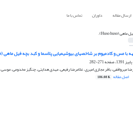
ارسال مقاله
داوران
تماس با ما
ل ماهی (Huso huso).
بر شاخص‎های بیوشیمیایی پلاسما و کبد بچه فیل ماهی (Huso huso)
271-282
ضا میرواقفی، باقر مجازی امیری، غلامرضا رفیعی، مهدی هدایتی، چنگیز مخدومی، موس
اصل مقاله
186.08 K