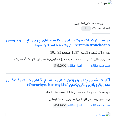
نویسنده =
فرزانه نوری
تعداد مقالات:
2
بررسی ترکیبات بیوشیمیایی و کلاسه های چربی ناپلی و بیومس
Artemia franciscana غنی شده با لسیتین سویا
دوره 71، شماره 1، بهار 1397، صفحه
93-102
هادی جمالی، نصرا... احمدی فرد، فرزانه نوری، ناصر آق، انریک گیسبرت
مشاهده مقاله
اصل مقاله
549.29 K
آثار جانشینی پودر و روغن ماهی با منابع گیاهی در جیرة غذایی
ماهی قزل‌آلای رنگین‌کمان (Oncorhynchus mykiss)
دوره 66، شماره 2، تابستان 1392، صفحه
119-131
رضا جلیلی، ناصر آق، فرزانه نوری، احمد ایمانی
مشاهده مقاله
اصل مقاله
434.18 K