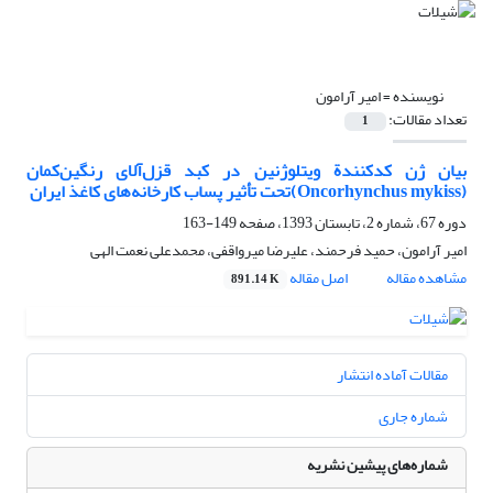
نویسنده =
امیر آرامون
تعداد مقالات:
1
بیان ژن کدکنندة ویتلوژنین در کبد قزل‌آلای رنگین‌کمان
(Oncorhynchus mykiss)تحت تأثیر پساب کارخانه‌های کاغذ ایران
دوره 67، شماره 2، تابستان 1393، صفحه
149-163
امیر آرامون، حمید فرحمند، علیرضا میرواقفی، محمدعلی نعمت الهی
مشاهده مقاله
اصل مقاله
891.14 K
مقالات آماده انتشار
شماره جاری
شماره‌های پیشین نشریه