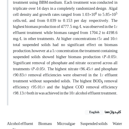
treatment using BBM medium. Each treatment was conducted in
triplicate over 14 days in a completely randomized design. Algal
6
5
cell density and growth rates ranged from 1.03×10
to 5.85×10
cells/mL and from 0.039 to 0.153 per day, respectively. The
highest biomass production of 4777.5 mg/L was observed in the 1%
effluent treatment, while biomass ranged from 1704.2 to 4198.6
mg/L in other treatments. At higher concentrations (5% and 10%),
total suspended solids had no significant effect on biomass
production; however, at a 1% concentration, the treatment containing
suspended solids showed higher biomass production (
P
<0.05).
Significant removal of phosphate and nitrate occurred across all
treatments (
P
<0.05). The highest nitrate (96.45%) and phosphate
(90.83%) removal efficiencies were observed in the 1% effluent
treatment without suspended solids. The highest BOD
removal
5
efficiency (95.01%) and the highest COD removal efficiency
(98.13%) both in was achieved in the 10% alcohol effluent treatment.
کلیدواژه‌ها
English
Alcohol effluent
Biomass
Microalgae
Suspended solids
Water