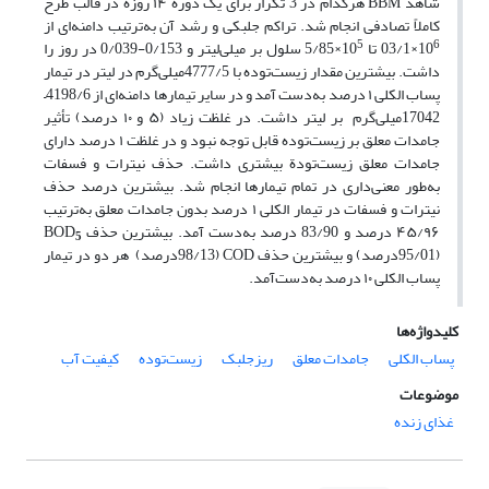
شاهد BBM هرکدام در 3 تکرار برای یک دورة ۱۴ روزه در قالب طرح
کاملاً تصادفی انجام شد. تراکم جلبکی و رشد آن به‌ترتیب دامنه‌ای از
5
6
10
×03/1 تا 10
×5/85 سلول بر میلی‌لیتر و 0/153-0/039 در روز را
داشت. بیشترین مقدار زیست‌توده با 4777/5میلی‌گرم در لیتر در تیمار
پساب الکلی ۱ درصد به‌دست آمد و در سایر تیمارها دامنه‌ای از 4198/6–
17042میلی‌گرم بر لیتر داشت. در غلظت زیاد (۵ و ۱۰ درصد) تأثیر
جامدات معلق بر زیست‌توده قابل توجه نبود و در غلظت ۱ درصد دارای
جامدات معلق زیست‌تودة بیشتری داشت. حذف نیترات و فسفات
به‌طور معنی‌داری در تمام تیمارها انجام شد. بیشترین درصد حذف
نیترات و فسفات در تیمار الکلی ۱ درصد بدون جامدات معلق به‌ترتیب
۴۵/۹۶ درصد و 83/90 درصد به‌دست آمد. بیشترین حذف BOD
5
(95/01درصد) و بیشترین حذف COD (98/13درصد) هر دو در تیمار
پساب الکلی ۱۰ درصد به‌دست‌آمد.
کلیدواژه‌ها
پساب الکلی
جامدات معلق
ریزجلبک
زیست‌توده
کیفیت آب
موضوعات
غذای زنده