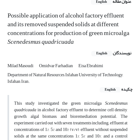
عنوان مقاله
English
Possible application of alcohol factory effluent
and its removed suspended solids at different
concentrations for production of green microalga
Scenedesmus quadricuada
نویسندگان
English
Milad Masoudi
Omidvar Farhadian
Eisa Ebrahimi
Department of Natural Resources, Isfahan University of Technology,
Isfahan, Iran.
چکیده
English
This study investigated the green microalga
Scenedesmus
quadricauda
in alcohol factory effluent to determine cell density,
growth, algal biomass, and bioremediation potential. The
experiment carried out with seven treatments including; effluent at
concentrations of 1%, 5% and 10% (v/v), effluent without suspended
solids at the same concentrations 1%, 5% and 10%, and a control