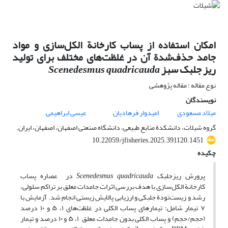
امکان استفاده از پساب کارخانة الکل‌سازی و مواد
جامد حذف‌شدة آن در غلظت‌های مختلف برای تولید
ریز جلبک سبز
Scenedesmus quadricauda
نوع مقاله : مقاله پژوهشی
نویسندگان
میلاد مسعودی
امیدوار فرهادیان
عیسی ابراهیمی
گروه شیلات، دانشکدة منابع طبیعی، دانشگاه صنعتی اصفهان، اصفهان، ایران.
10.22059/jfisheries.2025.391120.1451
چکیده
پرورش ریزجلبک
Scenedesmus quadricauda
در عصاره پساب‌
کارخانة الکل‌سازی با هدف بررسی اثرات جامدات معلق بر تراکم سلولی،
رشد و زیست‌تودة جلبکی و ارزیابی پالایش زیستی انجام شد. آزمایش با
۷ تیمار شامل؛ تیمارهای پساب الکلی در غلظت‌های ۱، ۵ و ۱۰ درصد
(حجم/حجم) و پساب الکلی بدون جامدات معلق ۱، ۵ و ۱۰ درصد و تیمار