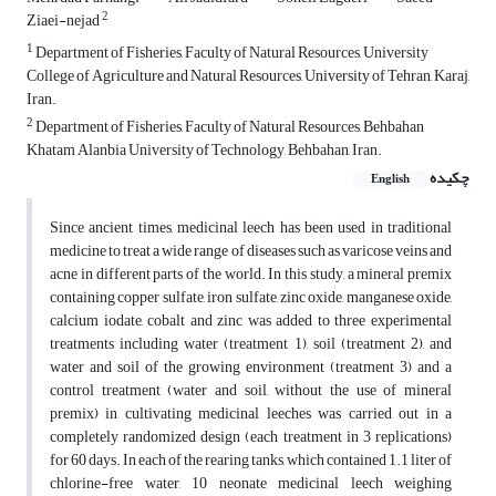
2
Ziaei-nejad
1
Department of Fisheries, Faculty of Natural Resources, University
College of Agriculture and Natural Resources, University of Tehran, Karaj,
Iran.
2
Department of Fisheries, Faculty of Natural Resources, Behbahan
Khatam Alanbia University of Technology, Behbahan, Iran.
چکیده
English
Since ancient times, medicinal leech has been used in traditional
medicine to treat a wide range of diseases such as varicose veins and
acne in different parts of the world. In this study, a mineral premix
containing copper sulfate, iron sulfate, zinc oxide, manganese oxide,
calcium iodate, cobalt and zinc was added to three experimental
treatments including water (treatment 1), soil (treatment 2), and
water and soil of the growing environment (treatment 3) and a
control treatment (water and soil, without the use of mineral
premix) in cultivating medicinal leeches was carried out in a
completely randomized design (each treatment in 3 replications)
for 60 days. In each of the rearing tanks, which contained 1.1 liter of
chlorine-free water, 10 neonate medicinal leech weighing