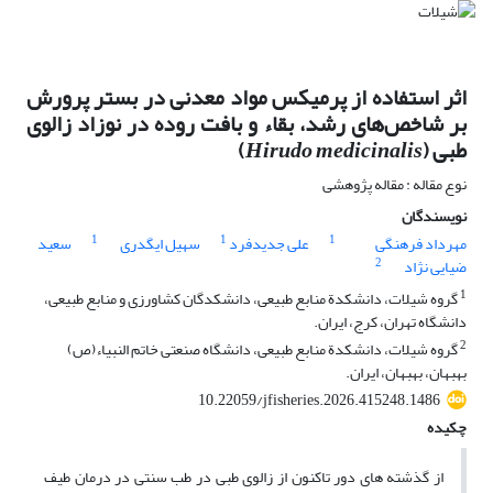
اثر استفاده از پرمیکس مواد معدنی در بستر پرورش
بر شاخص‌های رشد، بقاء و بافت روده در نوزاد زالوی
طبی (
Hirudo medicinalis
)
نوع مقاله : مقاله پژوهشی
نویسندگان
1
1
1
مهرداد فرهنگی
علی جدیدفرد
سهیل ایگدری
سعید
2
ضیایی نژاد
1
گروه شیلات، دانشکدة منابع طبیعی، دانشکدگان کشاورزی و منابع طبیعی،
دانشگاه تهران، کرج، ایران.
2
گروه شیلات، دانشکدة منابع طبیعی، دانشگاه صنعتی خاتم النبیاء(ص)
بهبهان، بهبهان، ایران.
10.22059/jfisheries.2026.415248.1486
چکیده
از گذشته­ های دور تاکنون از زالوی طبی در طب سنتی در درمان طیف