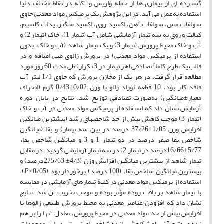
گسترده ­ای از بیماری­ ها از جمله واریس و آکنه در نقاط مختلف دنیا
استفاده به‌عمل می ­آید. در این پژوهش یک پرمیکس مواد معدنی حاوی
سولفات مس، سولفات آهن، اکسید روی، اکسید منگنز، یدات کلسیم،
کبالت و روی به سه تیمار آزمایشی شامل آب (تیمار 1)، خاک (تیمار 2) و
آب و خاک محیط پرورش (تیمار 3) و یک تیمار شاهد (آب و خاک، بدون
استفاده از پرمیکس مواد معدنی) در پرورش زالوی طبی اضافه و در
قالب یک طرح کاملاً تصادفی (هر تیمار در 3 تکرار) طی مدت 60 روز مورد
مطالعه قرار گرفت. در هر یک از مخازن پرورش که حاوی 1/1 لیتر آب
فاقد کلر بود، 10 قطعه نوزاد زالو با وزن 0/02±0/43 گرم (انحراف
معیار±میانگین) به‌صورت تصادفی توزیع شد. نتایج در پایان دورة
آزمایش نشان داد که استفاده از پرمیکس مواد معدنی در آب و خاک
(تیمار 3) موجب کاهش بیش از حد شاخص­های رشد (بیشترین میانگین
افزایش وزن 1/05±37/26 درصد در بین سه تیمار) و بقا (میانگین
شاخص بقا صفر درصد در دو تیمار 1 و 3 و میانگین شاخص بقاء
5/77±16/66درصد در تیمار 2) در سه تیمار آزمایشی گردید. در مقابل
تیمار شاهد از بیشترین میانگین افزایش وزن (4/3± 275/63درصد) و
بیشترین میانگین شاخص بقاء (100 درصد) برخوردار بود (0/05≥
P
).
استفاده از پرمیکس مواد معدنی در کلیة تیمارهای آزمایشی در مقایسه
با تیمار شاهد بر بافت روده مؤثر بوده و موجب تخریب آن شد. نتایج
نشان داد که افزودن عناصر معدنی به محیط پرورش طبیعی زالوها با
افزایش بیش از حد مواد معدنی در محیط پرورش، تعادل آنها را بر هم
زده و به‌تبع آن، باعث کاهش بازدة شاخص­های زیستی در این موجودات