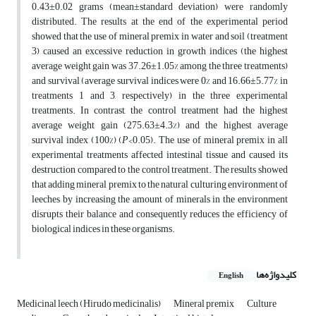
0.43±0.02 grams (mean±standard deviation) were randomly
distributed. The results at the end of the experimental period
showed that the use of mineral premix in water and soil (treatment
3) caused an excessive reduction in growth indices (the highest
average weight gain was 37.26±1.05% among the three treatments)
and survival (average survival indices were 0% and 16.66±5.77% in
treatments 1 and 3, respectively) in the three experimental
treatments. In contrast, the control treatment had the highest
average weight gain (275.63±4.3%) and the highest average
survival index (100%) (
P
<0.05). The use of mineral premix in all
experimental treatments affected intestinal tissue and caused its
destruction compared to the control treatment. The results showed
that adding mineral premix to the natural culturing environment of
leeches by increasing the amount of minerals in the environment
disrupts their balance and consequently reduces the efficiency of
biological indices in these organisms.
کلیدواژه‌ها
English
Medicinal leech (Hirudo medicinalis)
Mineral premix
Culture