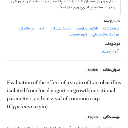
-1
6
محلی بهبهان به‌میزان CFUg
10
، پتانسیل بهبود رشد کپور پرورشی
را در سیستم‌های آبزی‌پروری دارا است.
کلیدواژه‌ها
پروبیوتیک
لاکتوباسیلوس
ماست بهبهان
رشد
بازماندگی
فراسنجه‌‌ تغذیه‌ای
کپور معمولی
موضوعات
آبزی پروری
عنوان مقاله
English
Evaluation of the effect of a strain of Lactobacillus
isolated from local yogurt on growth, nutritional
parameters, and survival of common carp
(
Cyprinus carpio
)
نویسندگان
English
1
2
2