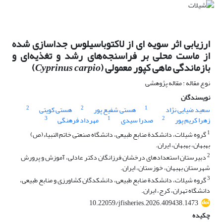
ارزیابی اثر سویه ای از لاکتوباسیلوس جداسازی شده
از ماست محلی بر فراسنجه‌‌های رشد و تغذیه‌ای و
بازماندگی ماهی کپور معمولی (
Cyprinus carpio
)
نوع مقاله : مقاله پژوهشی
نویسندگان
2
2
1
سعید ضیایی نژاد
هستی شفیع پور
هستی کویتی
3
1
2
زهرا کریم پور
صدرا سیدی
مهرداد فرهنگی
1
گروه شیلات، دانشکدة منابع طبیعی، دانشگاه صنعتی خاتم النبیاء(ص)
بهبهان، بهبهان، ایران.
2
دبیرستان استعدادهای درخشان فرزانگان دکتر عادلی، آموزش و پرورش
شهرستان بهبهان، خوزستان، ایران.
3
گروه شیلات، دانشکدة منابع طبیعی، دانشکدگان کشاورزی و منابع طبیعی،
دانشگاه تهران، کرج، ایران.
10.22059/jfisheries.2026.409438.1473
چکیده