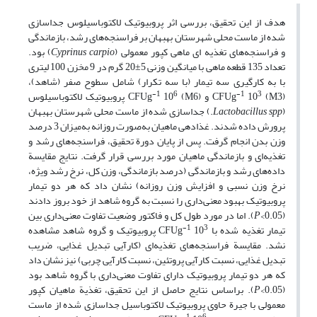
هدف از این تحقیق، بررسی اثر پروبیوتیک لاکتوباسیلوس­­ جداسازی
شده از ماست محلی شهرستان بهبهان بر فراسنجه‌های رشد، بازماندگی
و فراسنجه‌­های تغذیه ­ای ماهی کپور معمولی (
Cyprinus carpio
)
بود.
تعداد 135 قطعه ماهی با میانگین وزنی 5±20 گرم در 9 مخزن 100 لیتری
با به کارگیری سه تیمار (با سه تکرار) شامل سطوح صفر (شاهد)،
-1
6
-1
3
(M3) CFUg
10
و (M6) CFUg
10
پروبیوتیک لاکتوباسیلوس
(
Lactobacillus spp
.) جداسازی شده از ماست محلی شهرستان بهبهان
پرورش داده شدند. غذادهی ماهیان به‌صورت روزانه به‌میزان 3 درصد
وزن بدن انجام گرفت. پس از پایان دورة تحقیق، فراسنجه‌های رشد و
تغذیه‌ای و بازماندگی ماهیان مورد بررسی قرار گرفت. نتایج مقایسة
داده‌های رشد و بازماندگی (درصد بازماندگی، وزن کل، نرخ رشد ویژه،
نرخ وزن نسبی و افزایش وزن روزانه) نشان داد که هر دو تیمار
پروبیوتیک بهبود معنی‌داری را نسبت به گروه شاهد از خود بروز دادند
(0.05>
P
). اما در مورد طول کل و فاکتور وضعیت تفاوت معنی‌داری بین
-1
3
تیمار تغذیه شده با CFUg
10
پروبیوتیک و گروه شاهد مشاهده
نشد. مقایسة فراسنجه‌های تغذیه‌ای (کارآیی تبدیل غذایی، ضریب
تبدیل غذایی، نسبت کارآیی پروتئین، نسبت کارآیی چربی) نیز نشان داد
که هر دو تیمار پروبیوتیک دارای تفاوت معنی‌داری با گروه شاهد بود
(0.05>
P
). براساس نتایج حاصل از این تحقیق، تغذیة ماهیان کپور
معمولی با جیرة حاوی پروبیوتیک لاکتوباسیل جداسازی شده از ماست