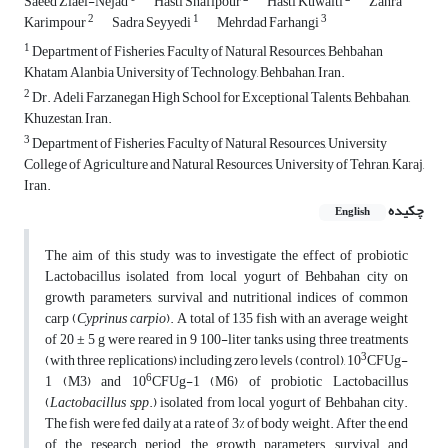
Saeed Ziaei-Nejad
Hasti Shafipour
Hasti Kuwaiti
Zahra
2
1
3
Karimpour
Sadra Seyyedi
Mehrdad Farhangi
1
Department of Fisheries, Faculty of Natural Resources, Behbahan
Khatam Alanbia University of Technology, Behbahan, Iran.
2
Dr. Adeli Farzanegan High School for Exceptional Talents, Behbahan,
Khuzestan, Iran.
3
Department of Fisheries, Faculty of Natural Resources, University
College of Agriculture and Natural Resources, University of Tehran, Karaj,
Iran.
چکیده
English
The aim of this study was to investigate the effect of probiotic
Lactobacillus isolated from local yogurt of Behbahan city on
growth parameters, survival and nutritional indices of common
carp (
Cyprinus carpio
). A total of 135 fish with an average weight
of 20 ± 5 g were reared in 9 100-liter tanks using three treatments
3
(with three replications) including zero levels (control), 10
CFUg-
6
1 (M3) and 10
CFUg-1 (M6) of probiotic Lactobacillus
(
Lactobacillus spp
.) isolated from local yogurt of Behbahan city.
The fish were fed daily at a rate of 3% of body weight. After the end
of the research period, the growth parameters, survival and