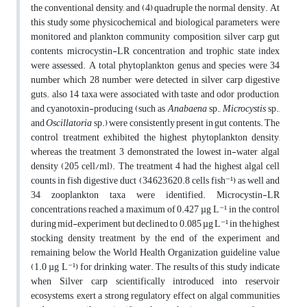
the conventional density, and (4) quadruple the normal density. At
this study some physicochemical and biological parameters, were
monitored and plankton community composition, silver carp gut
contents, microcystin-LR concentration and trophic state index
were assessed. A total phytoplankton genus and species were 34
number which 28 number were detected in silver carp digestive
guts. also 14 taxa were associated with taste and odor production,
and cyanotoxin-producing (such as
Anabaena
sp.,
Microcystis
sp.,
and
Oscillatoria
sp.) were consistently present in gut contents. The
control treatment exhibited the highest phytoplankton density,
whereas the treatment 3 demonstrated the lowest in-water algal
density (205 cell/ml). The treatment 4 had the highest algal cell
counts in fish digestive duct (34,623,620.8 cells fish⁻¹) as well and
34 zooplankton taxa were identified. Microcystin-LR
concentrations reached a maximum of 0.427 µg L⁻¹ in the control
during mid-experiment but declined to 0.085 µg L⁻¹ in the highest
stocking density treatment by the end of the experiment and
remaining below the World Health Organization guideline value
(1.0 µg L⁻¹) for drinking water. The results of this study indicate
when Silver carp scientifically introduced into reservoir
ecosystems, exert a strong regulatory effect on algal communities