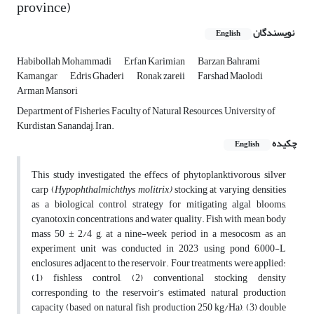
province)
نویسندگان
English
Habibollah Mohammadi
Erfan Karimian
Barzan Bahrami
Kamangar
Edris Ghaderi
Ronak zareii
Farshad Maolodi
Arman Mansori
Department of Fisheries, Faculty of Natural Resources, University of
Kurdistan, Sanandaj, Iran.
چکیده
English
This study investigated the effecs of phytoplanktivorous silver
carp (
Hypophthalmichthys molitrix)
stocking at varying densities
as a biological control strategy for mitigating algal blooms,
cyanotoxin concentrations and water quality. Fish with mean body
mass 50 ± 2/4 g, at a nine-week period in a mesocosm as an
experiment unit was conducted in 2023 using pond 6,000-L
enclosures adjacent to the reservoir. Four treatments were applied:
(1) fishless control, (2) conventional stocking density
corresponding to the reservoir’s estimated natural production
capacity (based on natural fish production 250 kg/Ha), (3) double