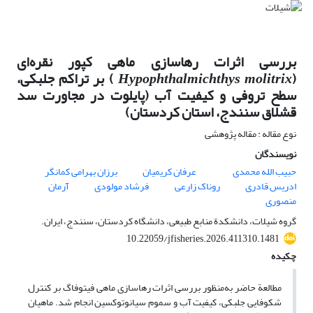
بررسی اثرات رهاسازی ماهی کپور نقره‌ای
(
Hypophthalmichthys molitrix
) بر تراکم جلبکی،
سطح تروفی و کیفیت آب (پایلوت در مجاورت سد
قشلاق سنندج، استان کردستان)
نوع مقاله : مقاله پژوهشی
نویسندگان
حبیب الله محمدی
عرفان کریمیان
برزان بهرامی کمانگر
ادریس قادری
روناک زارعی
فرشاد مولودی
آرمان
منصوری
گروه شیلات، دانشکدة منابع طبیعی، دانشگاه کردستان، سنندج، ایران.
10.22059/jfisheries.2026.411310.1481
چکیده
مطالعة حاضر به‌منظور بررسی اثرات رهاسازی ماهی فیتوفاگ بر کنترل
شکوفایی جلبکی، کیفیت آب و سموم سیانوتوکسین انجام شد. ماهیان