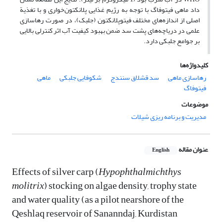
داد ماهی فیتوفاگ با توجه به رژیم غذایی پلانکتون‌خواری و با تغذیة
اصلی از اندازه‌های مختلف فیتوپلانکتون (جلبک)، در صورت رهاسازی
علمی در دریاچه‌های پشت سد ضمن بهبود کیفیت آب اثر کنترلی بالایی
بر جوامع جلبکی دارد.
کلیدواژه‌ها
رهاسازی ماهی
سد قشلاق سنندج
شکوفایی جلبکی
ماهی
فیتوفاگ
موضوعات
مدیریت و برنامه ریزی شیلات
عنوان مقاله
English
Effects of silver carp (
Hypophthalmichthys
molitrix
) stocking on algae density, trophy state
and water quality (as a pilot nearshore of the
Qeshlaq reservoir of Sananndaj, Kurdistan