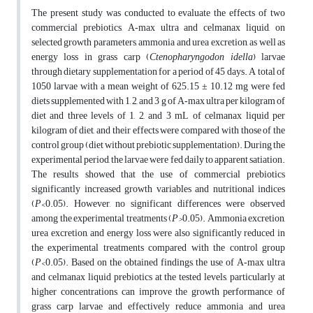
The present study was conducted to evaluate the effects of two
commercial prebiotics, A‑max ultra and celmanax liquid, on
selected growth parameters, ammonia and urea excretion, as well as
energy loss in grass carp (
Ctenopharyngodon idella
) larvae
through dietary supplementation for a period of 45 days. A total of
1050 larvae with a mean weight of 625.15 ± 10.12 mg were fed
diets supplemented with 1, 2, and 3 g of A‑max ultra per kilogram of
diet and three levels of 1, 2, and 3 mL of celmanax liquid per
kilogram of diet, and their effects were compared with those of the
control group (diet without prebiotic supplementation). During the
experimental period, the larvae were fed daily to apparent satiation.
The results showed that the use of commercial prebiotics
significantly increased growth variables and nutritional indices
(
P
<0.05). However, no significant differences were observed
among the experimental treatments (
P>
0.05). Ammonia excretion,
urea excretion, and energy loss were also significantly reduced in
the experimental treatments compared with the control group
(
P
<0.05). Based on the obtained findings, the use of A‑max ultra
and celmanax liquid prebiotics at the tested levels, particularly at
higher concentrations, can improve the growth performance of
grass carp larvae and effectively reduce ammonia and urea