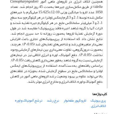
همچنین اتلاف انرژی در لاروهای ماهی آمور (
Ctenopharyngodon
idella
) از طریق مکمل‌سازی جیره‌ها به‌مدت 45 روز انجام شد. تعداد
1050 عدد لارو با میانگین وزنی 12/10±15/625 میلی‌گرم با جیره‌های
مکمل شده توسط 1، 2 و 3 گرم ایمکس اولترا در هر کیلوگرم و سه سطح
1، 2 و 3 میلی‌لیتر سلماناکس مایع در هر کیلوگرم جیره تغذیه شدند و
اثرات آنها با گروه شاهد (جیره فاقد پری‌بیوتیک) مقایسه شد در طول
دورة آزمایش تغذیة لاروها به‌صورت روزانه تا حد سیری انجام شد.
نتایج نشان داد که استفاده از پری‌بیوتیک‌های تجاری باعث افزایش
معنی‌دار متغیرهای رشد و شاخص‌های تغذیه‌ای شد (0.05>
P
). هرچند،
به‌صورت درون‌گروهی، تفاوت معنی‌داری بین تیمارهای آزمایشی وجود
نداشت (0.05<
P
). دفع آمونیاک، اوره و انرژی اتلافی نیز در تیمارهای
آزمایشی نسبت به گروه شاهد به‌طور معنی‌داری کاهش یافت (0.05>
P
).
براساس یافته‌های به‌دست‌آمده، استفاده از پری‌بیوتیک‌های ایمکس
اولترا و سلماناکس مایع در سطوح آزمایش شده، به‌ویژه در غلظت‌های
بالا می ­تواند علاوه بر بهبود وضعیت رشد لاروهای ماهی آمور در کاهش
دفع آمونیاک و اوره، اتلاف انرژی و مخارج انرژی موثر باشد.
کلیدواژه‌ها
پری بیوتیک
لارو کپور علفخوار
نرخ رشد
ترشح آمونیاک و اوره
اتلاف انرژی