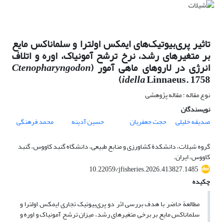
تاثیر پری‌بیوتیک‌های ایمکس اولترا و سلماناکس مایع
بر متغیرهای رشد، نرخ ترشح آمونیاک، اوره و اتلاف
انرژی در لاروهای ماهی آمور (
Ctenopharyngodon
idella
Linnaeus. 1758)
نوع مقاله : مقاله پژوهشی
نویسندگان
صدیقه خلیلی
حجت جعفریان
حسین آدینه
محمد فرهنگی
گروه شیلات، دانشکدة کشاورزی و منابع طبیعی، دانشگاه گنبد کاووس، گنبد
کاووس، ایران.
10.22059/jfisheries.2026.413827.1485
چکیده
مطالعة حاضر با هدف بررسی اثر دو پری‌بیوتیک تجاری ایمکس اولترا و
سلماناکس مایع بر برخی متغیرهای رشد، میزان ترشح آمونیاک و اوره و