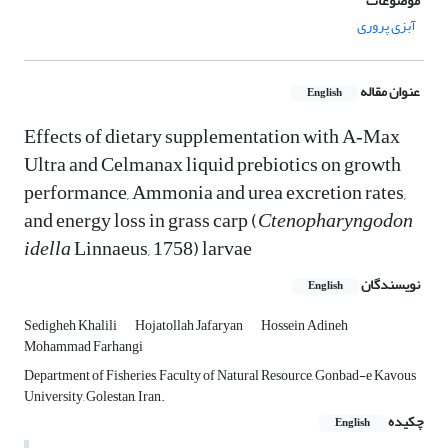
موضوعات
آبزی پروری
عنوان مقاله
English
Effects of dietary supplementation with A‑Max
Ultra and Celmanax liquid prebiotics on growth
performance, Ammonia and urea excretion rates,
and energy loss in grass carp (
Ctenopharyngodon
idella
Linnaeus, 1758) larvae
نویسندگان
English
Sedigheh Khalili
Hojatollah Jafaryan
Hossein Adineh
Mohammad Farhangi
Department of Fisheries, Faculty of Natural Resource, Gonbad-e Kavous
University, Golestan, Iran.
چکیده
English