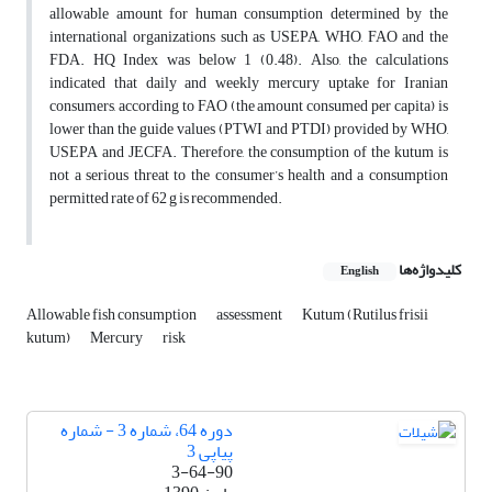
allowable amount for human consumption determined by the
international organizations such as USEPA, WHO, FAO and the
FDA. HQ Index was below 1 (0.48). Also, the calculations
indicated that daily and weekly mercury uptake for Iranian
consumers, according to FAO (the amount consumed per capita) is
lower than the guide values (PTWI and PTDI) provided by WHO,
USEPA and JECFA. Therefore, the consumption of the kutum is
not a serious threat to the consumer’s health and a consumption
permitted rate of 62 g is recommended.
کلیدواژه‌ها
English
Allowable fish consumption
assessment
Kutum (Rutilus frisii
kutum)
Mercury
risk
دوره 64، شماره 3 - شماره
پیاپی 3
3-64-90