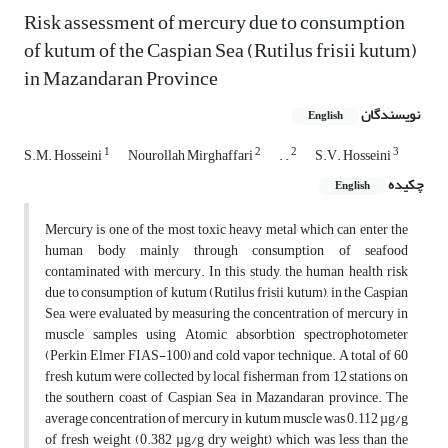
Risk assessment of mercury due to consumption
of kutum of the Caspian Sea (Rutilus frisii kutum)
in Mazandaran Province
نویسندگان
English
1
2
2
3
S.M. Hosseini
Nourollah Mirghaffari
. .
S.V. Hosseini
چکیده
English
Mercury is one of the most toxic heavy metal which can enter the
human body mainly through consumption of seafood
contaminated with mercury. In this study, the human health risk
due to consumption of kutum (Rutilus frisii kutum), in the Caspian
Sea, were evaluated by measuring the concentration of mercury in
muscle samples using Atomic absorbtion spectrophotometer
(Perkin Elmer FIAS-100) and cold vapor technique. A total of 60
fresh kutum were collected by local fisherman from 12 stations on
the southern coast of Caspian Sea in Mazandaran province. The
average concentration of mercury in kutum muscle was 0.112 µg/g
of fresh weight (0.382 µg/g dry weight) which was less than the