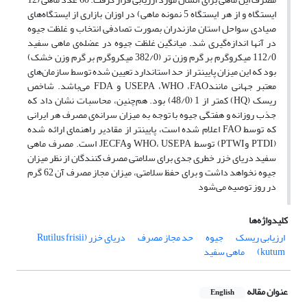
ایستگاه و از هر ایستگاه 5 نمونه‌ ماهی) در اوزان بازاری از ایستگاه‌های
صیادی سواحل استان مازندران بصورت تصادفی انتخاب و غلظت جیوه
در آنها اندازه‌گیری شد. میانگین غلظت جیوه‌ در عضله‌ی ماهی سفید
112/0 میکروگرم بر گرم وزن تر (382/0 میکروگرم بر گرم وزن خشک)
بود که این میزان پایینتر از حد استاندارد تعیین شده توسط سازمان‌های
معتبر جهانی مانندUSEPA ،WHO ،FAO و FDA می‌باشد. شاخص
ریسک (HQ) کمتر از 1 (48/0) بود. هم‌چنین، محاسبات نشان داد که
جذب روزانه‌ و هفتگی جیوه با توجه به میزان سرانه‌ی مصرف هر ایرانی
که توسط FAO اعلام شده است، پایینتر از مقادیر راهنمای ارائه شده
(PTDI وPTWI) توسط WHO، USEPA وJECFA است. مصرف ماهی
سفید دریای خزر خطری جدی برای سلامتی مصرف کنندگان از نظر میزان
جیوه نخواهد داشت و برای حفظ سلامتی، میزان مجاز مصرف آن 62 گرم
در روز توصیه می‌شود
کلیدواژه‌ها
ارزیابی ریسک
جیوه
حد مجاز مصرف
دریای خزر (Rutilus frisii
kutum)
ماهی سفید
عنوان مقاله
English