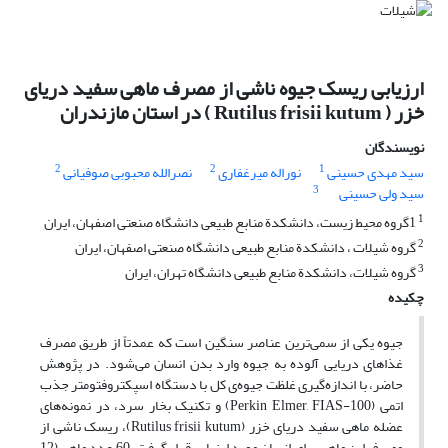
ارزیابی ریسک جیوه ناشی از مصرف ماهی سفید دریای
خزر ( Rutilus frisii kutum ) در استان مازندران
نویسندگان
2
2
1
سید مهدی حسینی
نوراله میرغفاری
نصرالله محبوبی صوفیانی
3
سید ولی حسینی
1
1گروه محیط زیست، دانشکدة منابع طبیعی دانشگاه صنعتی اصفهان، ایران
2
گروه شیلات ، دانشکدة منابع طبیعی دانشگاه صنعتی اصفهان، ایران
3
گروه شیلات، دانشکدة منابع طبیعی دانشگاه تهران، ایران
چکیده
جیوه یکی از سمی‌ترین عناصر سنگین است که عمدتاً از طریق مصرف
غذاهای دریایی آلوده به جیوه وارد بدن انسان می‌شود. در پژوهش
حاضر، با اندازه‌گیری غلظت جیوه‌ی کل با دستگاه اسپکتروفتومتر جذب
اتمی (Perkin Elmer, FIAS-100) و تکنیک بخار سرد، در نمونه‌های
عضله ماهی سفید دریای خزر (Rutilus frisii kutum)، ریسک ناشی از
مصرف این ماهی برای انسان مورد ارزیابی قرار گرفت. 60 عدد ماهی (12