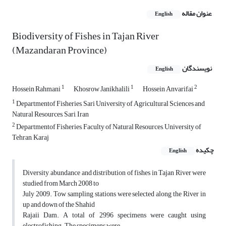
عنوان مقاله
English
Biodiversity of Fishes in Tajan River
(Mazandaran Province)
نویسندگان
English
1
1
2
Hossein Rahmani
Khosrow Janikhalili
Hossein Anvarifai
1
Departmentof Fisheries, Sari University of Agricultural Sciences and
Natural Resources, Sari, Iran
2
Departmentof Fisheries, Faculty of Natural Resources, University of
Tehran, Karaj
چکیده
English
Diversity, abundance and distribution of fishes in Tajan River were
studied from March 2008 to
July 2009. Tow sampling stations were selected along the River in
up and down of the Shahid
Rajaii Dam. A total of 2996 specimens were caught using
electrofishing. The specimens were