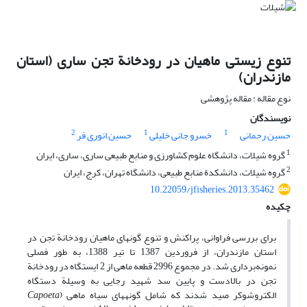
تنوع زیستی ماهیان در رودخانة تجن ساری (استان
مازندران)
نوع مقاله : مقاله پژوهشی
نویسندگان
2
1
1
حسین رحمانی
خسرو جانی خلیلی
حسین انوری فر
1
گروه شیلات، دانشگاه علوم کشاورزی و منابع طبیعی ساری، ساری، ایران
2
گروه شیلات، دانشکدة منابع طبیعی، دانشگاه تهران، کرج، ایران
10.22059/jfisheries.2013.35462
چکیده
برای بررسی فراوانی، پراکنش و تنوع گونه‏ای ماهیان رودخانة تجن در
استان مازندران، از فروردین 1387 تا تیر 1388، به طور فصلی
نمونه‌برداری شد. در مجموع 2996 قطعه ماهی از 2 ایستگاه در رودخانة
تجن در بالادست و پایین سد شهید رجایی به وسیلة دستگاه
الکتروشوکر صید شدند که شامل گونه‏های سیاه ماهی (
Capoeta