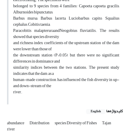
belonged to 9 species from 4 families: Capoeta capoeta gracilis,
Alburnoides bipunctatus,
Barbus mursa, Barbus lacerta, Luciobarbus capito, Squalius
cephalus, Cobitis taenia,
Paracobitis malapteruraandNeogobius fluviatilis. The results
showed that species diversity
and richness index coefficients of the upstream station of the dam
were lower than those of
the downstream station (P<0.05), but there were no significant
differences in dominance and
similarity indices between the two stations. The present study
indicates that the dam, as a
human-made construction, has influenced the fish diversity in up-
and down-stream of the
river.
کلیدواژه‌ها
English
abundance
Distribution
species Diversity of Fishes
Tajan
river