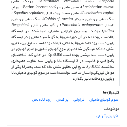
capoeta
)، خیاطه (
eichwaldi
Alburnoides
)، زردک قلمی
(
mursa
Luciobarbus
)، سس ماهی سرگنده (
lacerta
Barbus
)، اورنج
(
capito
Luciobarbus
)، ماهی سفید رودخانه‏ای (
cephalus
Squalius
)،
سگ ماهی جویباری خاردار (
taenia
.
cf
Cobitis
)، سگ ماهی جویباری
تاج‎دار (
malapterura
Paracobitis
) و گاو ماهی شنی (
Neogobius
pallasi
) بودند. بیشترین فراوانی ماهیان صیدشده در ایستگاه
بالادست رودخانه در کل دوره مربوط به گونة سیاه ماهی و در ایستگاه
پایین‌دست رودخانه مربوط به ماهی خیاطه بوده است. نتایج این تحقیق
نشان داد که میانگین شاخص‏های تنوع گونه‏ای شانون و غنای گونه‏ای در
پایین‌دست سد بیشتر بوده است (p<0.05)؛ در حالی که، شاخص‏های
یکنواختی و غالبیت در 2 ایستگاه بالا و پایین سد تفاوت معنی‏داری
نداشتند (p>0.05). نتایج این تحقیق نشان داد که سد، به‌منزلة یکی از
عوامل فیزیکی و انسان‌ساخت، توانسته است در تنوع گونه‏ای ماهیان بالا
و پایین رودخانه تأثیر بگذارد.
کلیدواژه‌ها
تنوع گونه‏ای ماهیان
فراوانی
پراکنش
رودخانة تجن
موضوعات
اکولوژی آبزیان