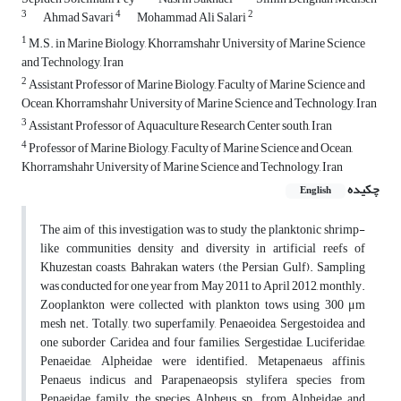
3
4
2
Ahmad Savari
Mohammad Ali Salari
1
M.S. in Marine Biology, Khorramshahr University of Marine Science
and Technology, Iran
2
Assistant Professor of Marine Biology, Faculty of Marine Science and
Ocean, Khorramshahr University of Marine Science and Technology, Iran
3
Assistant Professor of Aquaculture Research Center south, Iran
4
Professor of Marine Biology, Faculty of Marine Science and Ocean,
Khorramshahr University of Marine Science and Technology, Iran
چکیده
English
The aim of this investigation was to study the planktonic shrimp-
like communities density and diversity in artificial reefs of
Khuzestan coasts, Bahrakan waters (the Persian Gulf). Sampling
was conducted for one year from May 2011 to April 2012, monthly.
Zooplankton were collected with plankton tows using 300 μm
mesh net. Totally, two superfamily, Penaeoidea, Sergestoidea and
one suborder Caridea and four families, Sergestidae, Luciferidae,
Penaeidae, Alpheidae were identified. Metapenaeus affinis,
Penaeus indicus and Parapenaeopsis stylifera species from
Penaeidae family, the species Alpheus sp. from Alpheidae and