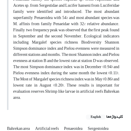
Acetes sp. from Sergestidae and Lucifer hanseni from Luciferidae
family were identified and introduced. The most abundant
superfamily, Penaeoidea, with 54% and most abundant species was
M. affinis from family Penaeidae with 32% relative abundance.
Finally, two frequency peak was observed that the first peak found
in September and the second November. Ecological indicators
including Margalef species richness, Biodiversity Shannon,
Simpson dominance index and Pielou evenness were measured in
different stations and months. The most Shannon index and Pielou
evenness at station B and the lowest rate at station D was observed.
The most Simpson dominance index was in December (0.94) and
Pielou evenness index during the same month the lowest (0.11).
The Most of Margalef species richness index was in May (0.86) and
lowest rate in August (0.20). These results is important for
evaluation reserves Shrimp like larvae in artificial reefs Bahrekan
area.
کلیدواژه‌ها
English
Bahrekan area
Artificial reefs
Penaeoidea
Sergestoidea