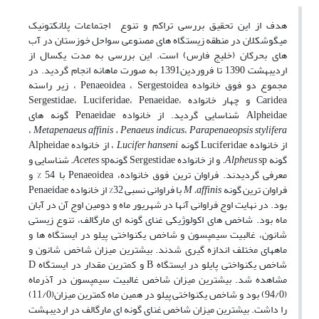
هدف از این تحقیق بررسی تراکم و تنوع اجتماعات پلانکتونیک
میگوشکلان در منطقه زیستگاه های مصنوعی سواحل خوزستان در آب
های بحرکان (خلیج فارس) است. این بررسی به مدت یکسال از
اردیبهشت 1390 تا فروردین1391 به صورت ماهانه انجام گردید. در
مجموع دو فوق خانواده Penaeoidea ، Sergestoidea ، زیر راسته
Caridea و چهار خانواده Sergestidae، Luciferidae، Penaeidae،
Alpheidae شناسایی گردید. از خانواده Penaeidae گونه های
،
Metapenaeus affinis
،
Penaeus indicus
،
Parapenaeopsis stylifera
از خانواده Luciferidae گونه
Lucifer hanseni
، از خانواده Alpheidae
گونه
sp. و از خانواده Sergestidae گونه
Alpheus
Acetes
sp. شناسایی و
معرفی گردیدند. فراوان ترین فوق خانواده، Penaeoidea با 54 % و
فراوان ترین گونه
M .affinis
با فراوانی نسبی 32% از خانواده Penaeidae
بود. در نهایت اوج فراوانی آنها در شهریور ماه و دومین اوج آن در آبان
ماه بود. شاخص های اکولوژیکی غنای گونه ای مارگالف، تنوع زیستی
شانون، غالبیت سیمپسون و شاخص یکنواختی پیلو در ایستگاه ها و
ماههای مختلف اندازه گیری شدند. بیشترین میزان شاخص شانون و
شاخص یکنواختی پایلو در ایستگاه B و کمترین مقدار در ایستگاه D
مشاهده شد. بیشترین میزان شاخص غالبیت سیمپسون در آذرماه
(94/0) بود و شاخص یکنواختی پیلو در همین ماه کمترین میزان(11/0)
را داشت. بیشترین میزان شاخص غنای گونه ای مارگالف در اردیبهشت