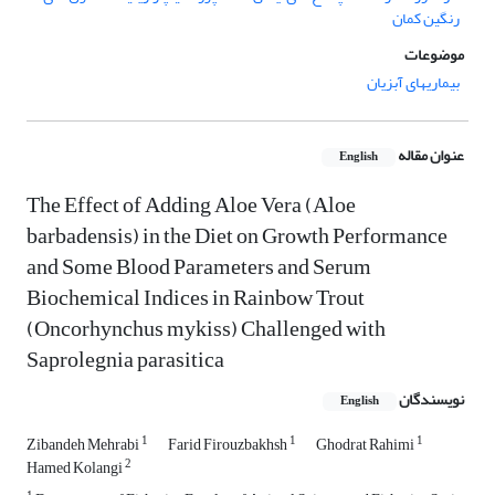
رنگین کمان
موضوعات
بیماریهای آبزیان
عنوان مقاله
English
The Effect of Adding Aloe Vera (Aloe
barbadensis) in the Diet on Growth Performance
and Some Blood Parameters and Serum
Biochemical Indices in Rainbow Trout
(Oncorhynchus mykiss) Challenged with
Saprolegnia parasitica
نویسندگان
English
1
1
1
Zibandeh Mehrabi
Farid Firouzbakhsh
Ghodrat Rahimi
2
Hamed Kolangi