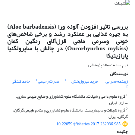
بررسی تاثیر افزودن آلوئه ورا (Aloe barbadensis)
به جیره غذایی بر عملکرد رشد و برخی شاخص‌های
خونی وسرمی ماهی قزل‌آلای رنگین کمان
(Oncorhynchus mykiss) در چالش با ساپرولگنیا
پارازیتیکا
نوع مقاله : مقاله پژوهشی
نویسندگان
1
1
1
زیبنده محرابی
فرید فیروزبخش
قدرت رحیمی
حامد کلنگی
2
1
گروه علوم دامی و شیلات، دانشگاه علوم کشاورزی و منابع طبیعی ساری،
ساری، ایران
2
گروه شیلات و محیط زیست، دانشگاه علوم کشاورزی و منابع طبیعی گرگان،
گرگان، ایران
10.22059/jfisheries.2017.232936.985
چکیده