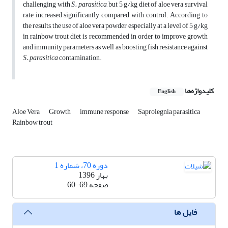
challenging with
S. parasitica
, but 5 g/kg diet of aloe vera survival
rate increased significantly compared with control. According to
the results, the use of aloe vera powder, especially at a level of 5 g/kg
in rainbow trout diet is recommended in order to improve growth
and immunity parameters as well as boosting fish resistance against
S. parasitica
contamination.
کلیدواژه‌ها
English
Aloe Vera
Growth
immune response
Saprolegnia parasitica
Rainbow trout
دوره 70، شماره 1
بهار 1396
صفحه
60-69
فایل ها