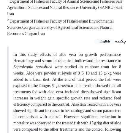
1
Department of Fisheries, Faculty of Animal Science and Fisheries, Sari
Agricultural Sciences and Natural Resources University (SANRU), Sari,
Iran
2
Department of Fisheries, Faculty of Fisheries and Environmental
Sciences, Gorgan University of Agricultural Sciences and Natural
Resources, Gorgan, Iran
چکیده
English
In this study, effects of aloe vera on growth performance,
Hematology and serum biochemical indices and the resistance to
Saprolegnia parasitica
were studied in rainbow trout for 8
weeks. Aloe vera powder at levels of 0, 5, 10 and 15 g/kg were
added to a basal diet. At the end of trial period, the fish were
exposed to the fungus
S
.
parasitica
. The results showed that all
treatments fed with aloe vera-included diets showed significant
increases in weight gain, specific growth rate and reduced feed
efficiency compared to the control. Also fish treated with aloe vera
showed significant increases in hematology and serum parameters
in comparison with control. However, significant reduction in
mortality was observed in the treated fish with 15 g/kg diet of aloe
vera compared to the other treatments and the control following