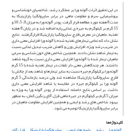
در این تحقیق اثرات آلوئه ورا بر عملکرد رشد، شاخص­های خون­شناسی و
بیوشیمیایی سرم و مقاومت ماهی در برابر ساپرولگنیا پارازیتیکا به
مدت 8 هفته مورد مطالعه قرار گرفت. پودر آلوئه ورا به میزان 0، 5، 10 و
15 گرم بر کیلوگرم به جیره ی غذایی پایه اضافه شد و در پایان 8 هفته
تغذیه، ماهیان در معرض قارچ ساپرولگنیا پارازیتیکا قرارگرفتند. نتایج
نشان داد که تمامی تیمارهای تغذیه شده با آلوئه ورا افزایش معنی داری
در ضریب رشد ویژه، افزایش وزن و کاهش ضریب تبدیل غذایی نسبت
به تیمار شاهد نشان دادند. همچنین شاخص ­های خون شناسی و سرمی
ماهیان تیمار شده با آلوئه ورا افزایش معنی داری نسبت به گروه شاهد
داشتند. هر چندکاهش معنی­ دار تلفات در تیمار تغدیه شده با 15 گرم
آلوئه ورا برکیلوگرم جیره نسبت به سایر تیمارها و شاهد بعد از چالش با
قارچ ساپرولگنیا پارازیتیکا مشاهده شد ولی درصد بازماندگی 5 گرم
آلوئه ورا بر کیلوگرم جیره در مقایسه با شاهد افزایش معنی ­داری
داشت. بر اساس نتایج حاصله، استفاده از پودر آلوئه ورا به ویژه به
میزان 5 گرم بر کیلوگرم در جیره ماهی قزل آلای رنگین کمان، به منظور
بهبود شاخص ­های رشد و ایمنی و همچنین افزایش مقاومت ماهیان در
برابر ساپرولگنیا پارازیتیکا توصیه می­ شود.
کلیدواژه‌ها
آلوئه ورا
رشد
پاسخ های ایمنی
ساپرولگنیا پارازیتیکا
قزل آلای