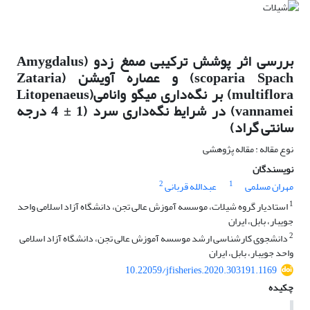
بررسی اثر پوشش ترکیبی صمغ زدو (Amygdalus
scoparia Spach) و عصاره آویشن (Zataria
multiflora) بر نگه‌داری میگو وانامی(Litopenaeus
vannamei) در شرایط نگه‌داری سرد (1 ± 4 درجه
سانتی گراد)
نوع مقاله : مقاله پژوهشی
نویسندگان
2
1
مهران مسلمی
عبدالله قربانی
1
استادیار گروه شیلات، موسسه آموزش عالی تجن، دانشگاه آزاد اسلامی واحد
جویبار، بابل، ایران
2
دانشجوی کارشناسی ارشد موسسه آموزش عالی تجن، دانشگاه آزاد اسلامی
واحد جویبار، بابل، ایران
10.22059/jfisheries.2020.303191.1169
چکیده