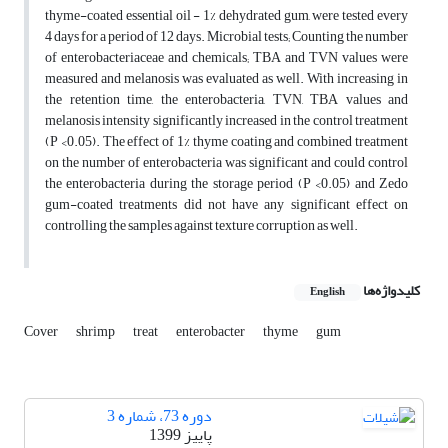
thyme-coated essential oil - 1% dehydrated gum, were tested every
4 days for a period of 12 days. Microbial tests; Counting the number
of enterobacteriaceae and chemicals; TBA and TVN values ​​were
measured and melanosis was evaluated as well. With increasing in
the retention time, the enterobacteria, TVN, TBA values ​​and
melanosis intensity significantly increased in the control treatment
(P <0.05). The effect of 1% thyme coating and combined treatment
on the number of enterobacteria was significant and could control
the enterobacteria during the storage period (P <0.05) and Zedo
gum-coated treatments did not have any significant effect on
controlling the samples against texture corruption as well.
کلیدواژه‌ها
English
Cover
shrimp
treat
enterobacter
thyme
gum
دوره 73، شماره 3
پاییز 1399