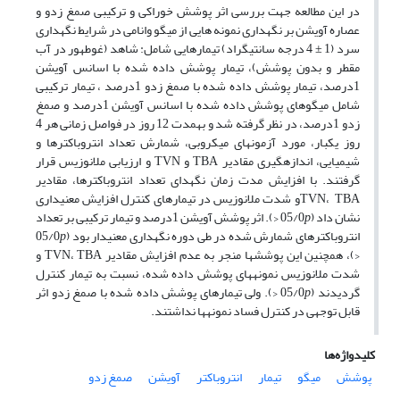
در این مطالعه جهت بررسی اثر پوشش خوراکی و ترکیبی صمغ زدو و
عصاره آویشن بر نگه­داری نمونه هایی از میگو وانامی در شرایط نگه­داری
سرد (1 ± 4 درجه سانتی­گراد) تیمارهایی شامل: شاهد (غوطه­ور در آب
مقطر و بدون پوشش)، تیمار پوشش داده شده با اسانس آویشن
1درصد، تیمار پوشش داده شده با صمغ زدو 1درصد ، تیمار ترکیبی
شامل میگوهای پوشش داده شده با اسانس آویشن 1درصد و صمغ
زدو 1درصد، در نظر گرفته شد و به­مدت 12 روز در فواصل زمانی هر 4
روز یک­بار، مورد آزمون­های میکروبی، شمارش تعداد انتروباکترها و
شیمیایی، اندازه­گیری مقادیر TBA و TVN و ارزیابی ملانوزیس قرار
گرفتند. با افزایش مدت زمان نگه­دای تعداد انتروباکترها، مقادیر
TVN، TBAو شدت ملانوزیس در تیمارهای کنترل افزایش معنی­داری
نشان داد (05/0
p
<). اثر پوشش آویشن 1درصد و تیمار ترکیبی بر تعداد
انتروباکترهای شمارش شده در طی دوره نگه­داری معنی­دار بود (05/0
p
<)، هم­چنین این پوشش­ها منجر به عدم افزایش مقادیر TVN، TBA و
شدت ملانوزیس نمونه­های پوشش داده شده، نسبت به تیمار کنترل
گردیدند (05/0
p
<). ولی تیمارهای پوشش داده شده با صمغ زدو اثر
قابل توجهی در کنترل فساد نمونه­ها نداشتند.
کلیدواژه‌ها
پوشش
میگو
تیمار
انتروباکتر
آویشن
صمغ زدو