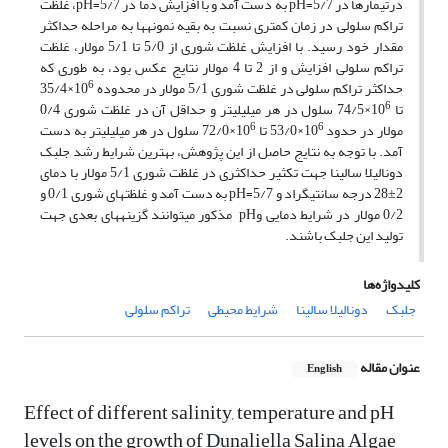
درتیمارها در 5/7=pH به دست آمد و با افزایش دما در 5/7=pH، غلظت
تراکم سلولی در زمان کمتری نسبت به بقیه نمونه­ها به مراحله حداکثر
مقدار خود رسید. با افزایش غلظت شوری از 5/0 تا 5/1 مولار، غلظت
تراکم سلولی افزایش و از 2 تا 4 مولار نتایج عکس بود، به طوری که
6
حداکثر تراکم سلولی در غلظت شوری 5/1 مولار در محدوده 10
×35/4
6
تا 10
×74/5 سلول در هر میلی­لیتر و حداقل آن در غلظت شوری 0/4
6
6
مولار در حدود 10
×53/0 تا 10
×72/0 سلول در هر میلی­لیتر به دست
آمد. با توجه به نتایج حاصل از این پژوهش، بهترین شرایط رشد جلبک
دونالیلا سالینا جهت تکثیر حداکثری در غلظت شوری 5/1 مولار با دمای
2±28 درجه سانتیگراد و 5/7=pH به دست آمد و غلظت­های شوری 0/1 و
0/2 مولار در شرایط دمایی وpH مذکور می­توانند گزینه­های بعدی جهت
تولید این جلبک باشند.
کلیدواژه‌ها
جلبک
دونالیلا سالینا
شرایط محیطی
تراکم سلولی
عنوان مقاله
English
Effect of different salinity, temperature and pH
levels on the growth of Dunaliella Salina Algae