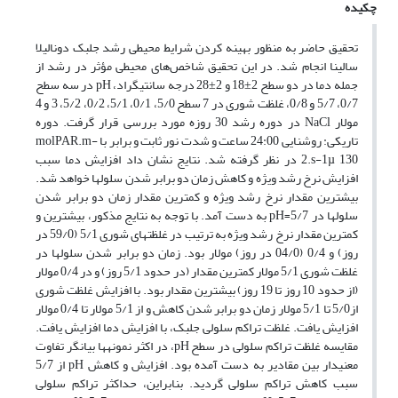
چکیده
تحقیق حاضر به منظور بهینه کردن شرایط محیطی رشد جلبک دونالیلا
سالینا انجام شد. در این تحقیق شاخص‌های محیطی مؤثر در رشد از
جمله دما در دو سطح 2±18 و 2±28 درجه سانتی­گراد، pH در سه سطح
0/7، 5/7 و 0/8، غلظت شوری در 7 سطح 5/0، 0/1، 5/1، 0/2، 5/2، 3 و 4
مولار NaCl در دوره رشد 30 روزه مورد بررسی قرار گرفت. دوره
تاریکی: روشنایی 24:00 ساعت و شدت نور ثابت و برابر با molPAR.m-
2.s-1µ 130 در نظر گرفته شد. نتایج نشان داد افزایش دما سبب
افزایش نرخ رشد ویژه و کاهش زمان دو برابر شدن سلول­ها خواهد شد.
بیشترین مقدار نرخ رشد ویژه و کمترین مقدار زمان دو برابر شدن
سلول­ها در 5/7=pH به دست آمد. با توجه به نتایج مذکور، بیشترین و
کمترین مقدار نرخ رشد ویژه به ترتیب در غلظت­های شوری 5/1 (59/0 در
روز) و 0/4 (04/0 در روز) مولار بود. زمان دو برابر شدن سلول­ها در
غلظت شوری 5/1 مولار کمترین مقدار (در حدود 5/1 روز) و در 0/4 مولار
(از حدود 10 روز تا 19 روز) بیشترین مقدار بود. با افزایش غلظت شوری
از5/0 تا 5/1 مولار زمان دو برابر شدن کاهش و از 5/1 مولار تا 0/4 مولار
افزایش یافت. غلظت تراکم سلولی جلبک، با افزایش دما افزایش یافت.
مقایسه غلظت تراکم سلولی در سطح pH، در اکثر نمونه­ها بیانگر تفاوت
معنی­دار بین مقادیر به دست آمده بود. افزایش و کاهش pH از 5/7
سبب کاهش تراکم سلولی گردید. بنابراین، حداکثر تراکم سلولی