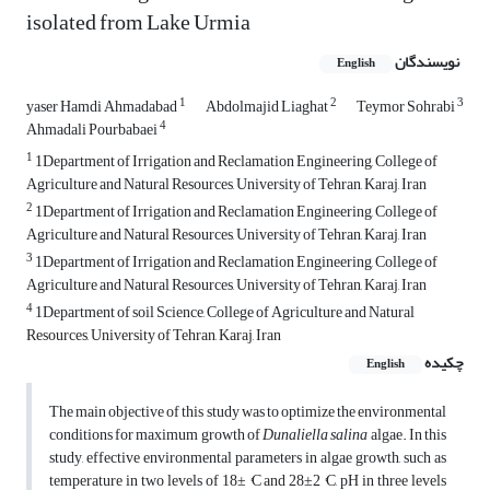
isolated from Lake Urmia
نویسندگان
English
1
2
3
yaser Hamdi Ahmadabad
Abdolmajid Liaghat
Teymor Sohrabi
4
Ahmadali Pourbabaei
1
1Department of Irrigation and Reclamation Engineering, College of
Agriculture and Natural Resources, University of Tehran, Karaj, Iran
2
1Department of Irrigation and Reclamation Engineering, College of
Agriculture and Natural Resources, University of Tehran, Karaj, Iran
3
1Department of Irrigation and Reclamation Engineering, College of
Agriculture and Natural Resources, University of Tehran, Karaj, Iran
4
1Department of soil Science, College of Agriculture and Natural
Resources, University of Tehran, Karaj, Iran
چکیده
English
The main objective of this study was to optimize the environmental
conditions for maximum growth of
Dunaliella salina
algae. In this
study, effective environmental parameters in algae growth, such as
temperature in two levels of 18± °C and 28±2 °C, pH in three levels