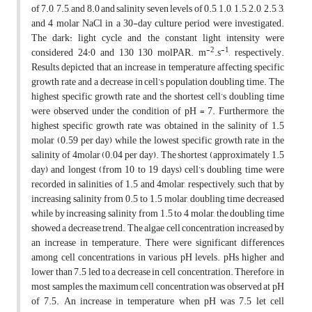
of 7.0, 7.5, and 8.0 and salinity seven levels of 0.5, 1.0, 1.5, 2.0, 2.5, 3,
and 4 molar NaCl in a 30-day culture period were investigated.
The dark: light cycle and the constant light intensity were
-2
-1
considered 24:0 and 130 130 molPAR. m
.s
, respectively.
Results depicted that an increase in temperature affecting specific
growth rate and a decrease in cell’s population doubling time. The
highest specific growth rate and the shortest cell’s doubling time
were observed under the condition of pH = 7. Furthermore, the
highest specific growth rate was obtained in the salinity of 1.5
molar (0.59 per day) while the lowest specific growth rate in the
salinity of 4molar (0.04 per day). The shortest (approximately 1.5
day) and longest (from 10 to 19 days) cell’s doubling time were
recorded in salinities of 1.5 and 4molar, respectively, such that by
increasing salinity from 0.5 to 1.5 molar, doubling time decreased
while by increasing salinity from 1.5 to 4 molar, the doubling time
showed a decrease trend. The algae cell concentration increased by
an increase in temperature. There were significant differences
among cell concentrations in various pH levels. pHs higher and
lower than 7.5 led to a decrease in cell concentration. Therefore, in
most samples, the maximum cell concentration was observed at pH
of 7.5. An increase in temperature when pH was 7.5 let cell