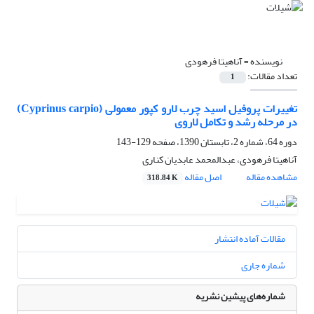
نویسنده =
آناهیتا فرهودی
تعداد مقالات:
1
تغییرات پروفیل اسید چرب لارو کپور معمولی (Cyprinus carpio)
در مرحله رشد و تکامل لاروی
دوره 64، شماره 2، تابستان 1390، صفحه
129-143
آناهیتا فرهودی، عبدالمحمد عابدیان کناری
مشاهده مقاله
اصل مقاله
318.84 K
مقالات آماده انتشار
شماره جاری
شماره‌های پیشین نشریه