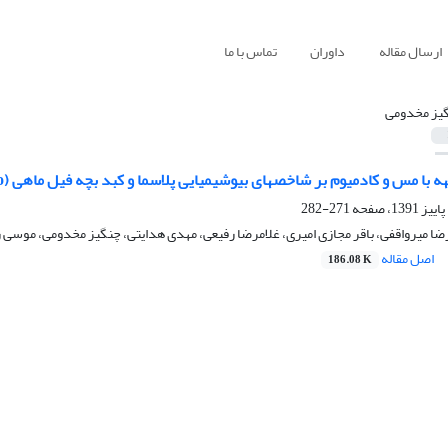
ارسال مقاله
داوران
تماس با ما
یز مخدومی
بر شاخص‎های بیوشیمیایی پلاسما و کبد بچه فیل ماهی (Huso huso)
271-282
ضا میرواقفی، باقر مجازی امیری، غلامرضا رفیعی، مهدی هدایتی، چنگیز مخدومی، موس
اصل مقاله
186.08 K