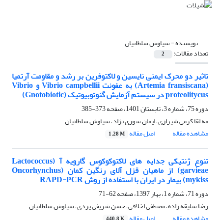
نویسنده =
سیاوش سلطانیان
تعداد مقالات:
2
تاثیر دو محرک‌ ایمنی نایسین و لاکتوفرین بر رشد و مقاومت آرتمیا
(Artemia fransiscana) به عفونت Vibrio campbellii و Vibrio
proteolitycus در سیستم آزمایش گنوتوبیوتیک (Gnotobiotic)
دوره 75، شماره 3، تابستان 1401، صفحه
373-385
مه لقا کرمی شیرازی، ایمان سوری نژاد، سیاوش سلطانیان
مشاهده مقاله
اصل مقاله
1.28 M
تنوع ژنتیکی جدایه های لاکتوکوکوس گارویه آ (Lactococcus
garvieae) از ماهیان قزل آلای رنگین کمان (Oncorhynchus
mykiss) بیمار در ایران با استفاده از روش RAPD-PCR
دوره 71، شماره 1، بهار 1397، صفحه
62-71
رضا سلیقه زاده، مصطفی اخلاقی، حسن شریفی یزدی، سیاوش سلطانیان
مشاهده مقاله
اصل مقاله
440.8 K