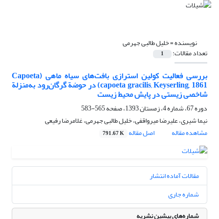
نویسنده =
خلیل طالبی جهرمی
تعداد مقالات:
1
بررسی فعالیت کولین استرازی بافت‌های سیاه ماهی (Capoeta
capoeta gracilis, Keyserling, 1861) در حوضة گرگان‌رود به‌منزلة
شاخصی زیستی در پایش محیط زیست
دوره 67، شماره 4، زمستان 1393، صفحه
565-583
نیما شیری، علیرضا میرواقفی، خلیل طالبی جهرمی، غلامرضا رفیعی
مشاهده مقاله
اصل مقاله
791.67 K
مقالات آماده انتشار
شماره جاری
شماره‌های پیشین نشریه