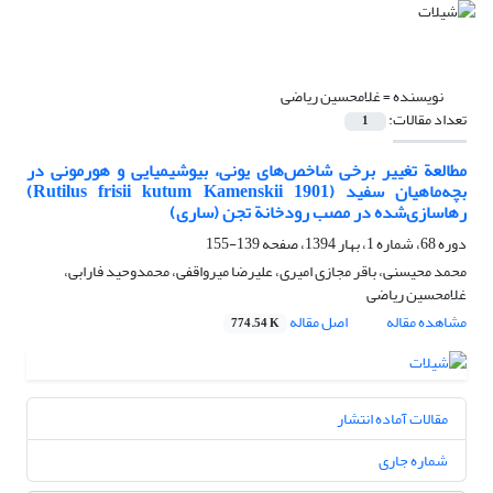
نویسنده =
غلامحسین ریاضی
تعداد مقالات:
1
مطالعة تغییر برخی شاخص‌های یونی، بیوشیمیایی و هورمونی در
بچه‌ماهیان سفید (Rutilus frisii kutum Kamenskii 1901)
رهاسازی‌شده در مصب رودخانة تجن (ساری)
دوره 68، شماره 1، بهار 1394، صفحه
139-155
محمد محیسنی، باقر مجازی امیری، علیرضا میرواقفی، محمدوحید فارابی،
غلامحسین ریاضی
مشاهده مقاله
اصل مقاله
774.54 K
مقالات آماده انتشار
شماره جاری