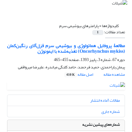
کلیدواژه‌ها =
پارامترهای بیوشیمی سرم
تعداد مقالات:
1
مطالعۀ پروفایل هماتولوژی و بیوشیمی سرم قزل‌آلای رنگین‌کمان
(Oncorhynchus mykiss) تغذیه‌شده با ایمونوژن
دوره 67، شماره 3، پاییز 1393، صفحه
455-465
پیمان یاراحمدی، حمید فرحمند، حامد کلنگی میاندره، علیرضا میرواقفی
مشاهده مقاله
اصل مقاله
410 K
مقالات آماده انتشار
شماره جاری
شماره‌های پیشین نشریه