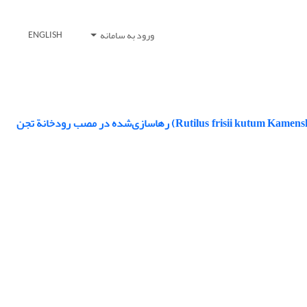
ورود به سامانه
ENGLISH
مطالعة تغییر برخی شاخص‌های یونی، بیوشیمیایی و هورمونی در بچه‌ماهیان سفید (Rutilus frisii kutum Kamenskii 1901) رهاسازی‌شده در مصب رودخانة تجن