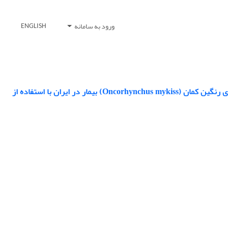
ورود به سامانه
ENGLISH
تنوع ژنتیکی جدایه های لاکتوکوکوس گارویه آ (Lactococcus garvieae) از ماهیان قزل آلای رنگین کمان (Oncorhynchus mykiss) بیمار در ایران با استفاده از