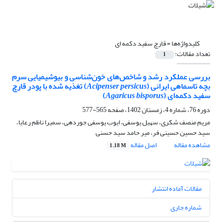
کلیدواژه‌ها =
قارچ سفید دکمه ای
تعداد مقالات:
1
بررسی عملکرد رشد و شاخص‌های خون‌شناسی و بیوشیمیایی سرم
بچه تاسماهی ایرانی (
Acipenser persicus
) تغذیه شده با پودر قارچ
سفید دکمه‌ای (
Agaricus bisporus
)
دوره 76، شماره 4، زمستان 1402، صفحه
565-577
مریم منصف شکری، سهیل یوسفی، ایوب یوسفی جوردهی، سمیرا ناظم رعایا،
سید حسین حسینی فر، میر حامد سید حسنی
مشاهده مقاله
اصل مقاله
1.18 M
مقالات آماده انتشار
شماره جاری