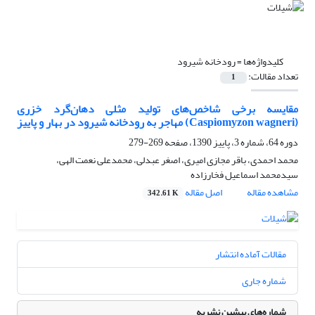
کلیدواژه‌ها =
رودخانه شیرود
تعداد مقالات:
1
مقایسه برخی شاخص‌های تولید مثلی دهان‌گرد خزری
(Caspiomyzon wagneri) مهاجر به رودخانه شیرود در بهار و پاییز
دوره 64، شماره 3، پاییز 1390، صفحه
269-279
محمد احمدی، باقر مجازی امیری، اصغر عبدلی، محمدعلی نعمت الهی،
سیدمحمد اسماعیل فخارزاده
مشاهده مقاله
اصل مقاله
342.61 K
مقالات آماده انتشار
شماره جاری
شماره‌های پیشین نشریه