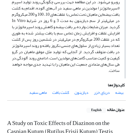
روبرو می‌شود. در این مطالعه جهت بررسی چگونگی روند تولید اسپرم
(اسپرماتوژنز) مولدین نر ماهی سفید در آب‌های آلوده، اقدام به کشت
بافت بیضه‌این ماهیان تحت تماس با غلظت‌های 10، 100 و 200 میکروگرم
در میلی‌لیتر از سم دیازینون به مدت 3 و 6 روز در شرایط In Vitro
گردید. میزان ضایعات وارده بر بافت بیضه و کاهش روند اسپرماتوژنز با
افزایش غلظت و افزایش زمان تماس سم با بافت بیشتر شده به طوری
که در غلظت 200 میکروگرم در میلی‌لیتر در ششمین روز پس از کشت
تعداد بسیار زیادی از سلول‌های جنسی نکروز یافته و روند اسپرماتوژنز
در بافت متوقف گردید. از آنجایی که تولید مثل موفق ماهیان در گرو
کیفیت و کمیت مناسب گامت‌های مولدین است، ادامه‌ی روند آلودگی در
طی سال‌های متمادی جمعیت این ماهیان را با تهدید جدی مواجه خواهد
ساخت.
کلیدواژه‌ها
بیضه
دریای خزر
دیازینون
کشت بافت
ماهی سفید
عنوان مقاله
English
A Study on Toxic Effects of Diazinon on the
Caspian Kutum (Rutilus Frisii Kutum) Testis