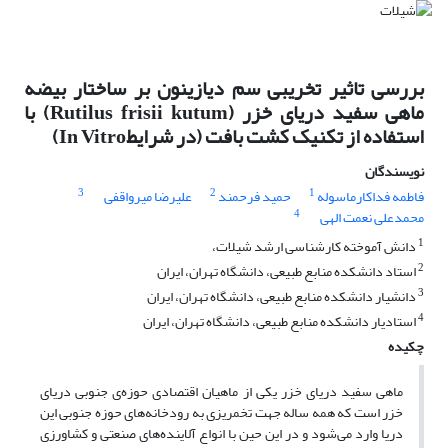
بررسی تاثیر تخریبی سم دیازینون بر ساختار بیضه
ماهی سفید دریای خزر (Rutilus frisii kutum) با
استفاده از تکنیک کشت بافت (در شرایطIn Vitro)
نویسندگان
3
2
1
فاطمه فداکار‌ماسوله
حمید فرحمند
علیرضا میرواقفی
4
محمدعلی نعمت الهی
1
دانش آموخته کارشناسی ارشد شیلات،
2
استاد دانشکده منابع طبیعی، دانشگاه تهران، ایران
3
دانشیار دانشکده منابع طبیعی، دانشگاه تهران، ایران
4
استادیار دانشکده منابع طبیعی، دانشگاه تهران، ایران
چکیده
ماهی سفید دریای خزر یکی از ماهیان اقتصادی حوزه‌ی جنوبی دریای
خزر است که همه ساله جهت تخمریزی به رودخانه‌های حوزه جنوبی این
دریا وارد می‌شود و در این حین با انواع آلاینده‌های صنعتی و کشاورزی