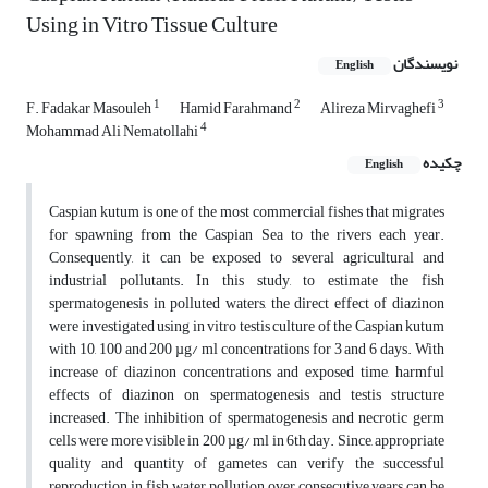
Using in Vitro Tissue Culture
نویسندگان
English
1
2
3
F. Fadakar Masouleh
Hamid Farahmand
Alireza Mirvaghefi
4
Mohammad Ali Nematollahi
چکیده
English
Caspian kutum is one of the most commercial fishes that migrates
for spawning from the Caspian Sea to the rivers each year.
Consequently, it can be exposed to several agricultural and
industrial pollutants. In this study, to estimate the fish
spermatogenesis in polluted waters, the direct effect of diazinon
were investigated using in vitro testis culture of the Caspian kutum
with 10, 100 and 200 µg/ ml concentrations for 3 and 6 days. With
increase of diazinon concentrations and exposed time, harmful
effects of diazinon on spermatogenesis and testis structure
increased. The inhibition of spermatogenesis and necrotic germ
cells were more visible in 200 µg/ ml in 6th day. Since, appropriate
quality and quantity of gametes can verify the successful
reproduction in fish, water pollution over consecutive years can be