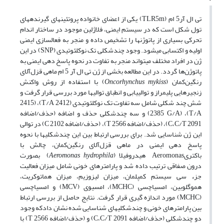
تی ال آر5 ام (TLR5m) یکی از اعضای خانواده پروتئین­های گیرنده­های
تول شکل است که در سیستم ایمنی، فلاژلین موجود در ساختار اندام
تحرکی بسیاری از پاتوژن­ها را تشخیص داده و منجر به فعالسازی ایمنی
اولیه و اکتسابی می­شود. وجود چندشکلی تک نوکلئوتیدی (SNP) در این
ژن در افراد مختلف می­تواند منجر به تفاوت در نحوه پاسخ دهی ایمنی به
پاتوژن‌ها گردد. در این مطالعه بخشی از ژن تی ال آر 5 ام ماهی قزل‌آلای
رنگین‌کمان (
Oncorhynchus mykiss
) با استفاده از روش واکنش
زنجیره­ایی پلیمراز و توالی­یابی و انطباق توالی­ها مورد بررسی قرار گرفت و
شش چند شکلی شامل سه تفاوت تک نوکلئوتیدی (2412 T/A)، (2415
T/A)، (2385 G/A) و سه چندشکلی حذف و اضافه (حذف/اضافه
C،C/T 2091)، (حذف/اضافه T 2566)، (حذف/اضافه C 2102) در توالی
این ژن شناسایی شد. برای بررسی ارتباط بین این چندشکلی­ها با نحوه
پاسخ دهی ایمنی در ماهی قزل‌آلای رنگین‌کمان، چالش با
باکتریAeromonas هیدروفیلا (
Aeromonas hydrophila
) بصورت
درون صفاقی ترتیب داده شد و پارامترهای خونی شامل میزان فعالیت
جزء سی سیستم کمپلمان، میزان لیزوزیم، میزان هماتوکریت،
هموگلوبین، ام­سی­اچ­سی (MCHC)، ام­سی­وی (MCV) و ام­سی­اچ­سی
(MCHC) مورد اندازه گیری قرار گرفت. نتایج حاصل از بررسی ارتباط
بین پارامترهای خونی و چندشکلی­های شناسایی شده نشان دادکه وجود
دو چندشکلی (حذف/اضافه C،C/T 2091) و (حذف/اضافه T 2566) با