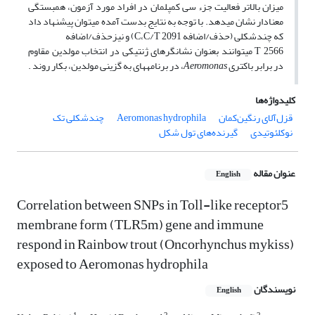
میزان بالاتر فعالیت جزء سی کمپلمان در افراد مورد آزمون، همبستگی
معنادار نشان می­دهد. با توجه به نتایج بدست آمده می­توان پیشنهاد داد
که چندشکلی (حذف/اضافه C،C/T 2091) و نیزحذف/اضافه
T 2566 می­توانند بعنوان نشانگر­های ژنتیکی در انتخاب مولدین مقاوم
در برابر باکتری
Aeromonas
، در برنامه­های به گزینی مولدین، بکار روند .
کلیدواژه‌ها
قزل‌آلای رنگین‌کمان
Aeromonas hydrophila
چندشکلی تک
نوکلئوتیدی
گیرنده‌های تول شکل
عنوان مقاله
English
Correlation between SNPs in Toll-like receptor5
membrane form (TLR5m) gene and immune
respond in Rainbow trout (Oncorhynchus mykiss)
exposed to Aeromonas hydrophila
نویسندگان
English