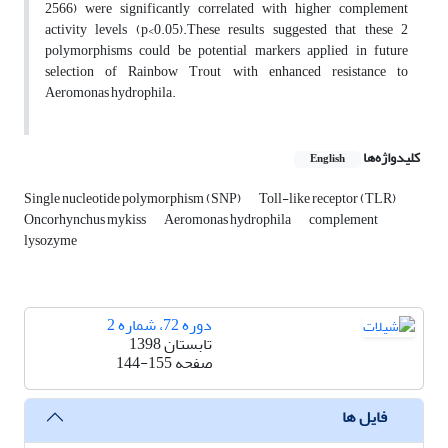
2566) were significantly correlated with higher complement
activity levels (p<0.05).These results suggested that these 2
polymorphisms could be potential markers applied in future
selection of Rainbow Trout with enhanced resistance to
Aeromonas hydrophila.
کلیدواژه‌ها
English
Single nucleotide polymorphism (SNP)
Toll-like receptor (TLR)
Oncorhynchus mykiss
Aeromonas hydrophila
complement
lysozyme
دوره 72، شماره 2
تابستان 1398
صفحه
144-155
فایل ها