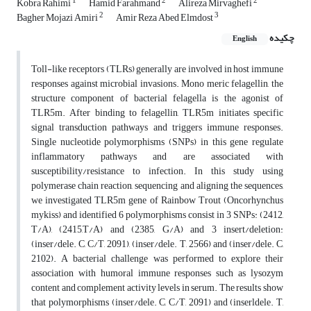
1
2
2
Kobra Rahimi
Hamid Farahmand
Alireza Mirvaghefi
2
3
Bagher Mojazi Amiri
Amir Reza Abed Elmdost
چکیده
English
Toll-like receptors (TLRs) generally are involved in host immune
responses against microbial invasions. Mono meric felagellin, the
structure component of bacterial felagella is the agonist of
TLR5m. After binding to felagellin, TLR5m initiates specific
signal transduction pathways and triggers immune responses.
Single nucleotide polymorphisms (SNPs) in this gene regulate
inflammatory pathways and are associated with
susceptibility/resistance to infection. In this study using
polymerase chain reaction, sequencing and aligning the sequences,
we investigated TLR5m gene of Rainbow Trout (Oncorhynchus
mykiss) and identified 6 polymorphisms consist in 3 SNPs: (2412,
T/A), (2415,T/A) and (2385, G/A) and 3 insert/deletion:
(inser/dele. C, C/T, 2091), (inser/dele. T, 2566) and (inser/dele. C,
2102). A bacterial challenge was performed to explore their
association with humoral immune responses such as lysozym
content and complement activity levels in serum. The results show
that polymorphisms (inser/dele. C, C/T, 2091) and (inserldele. T,