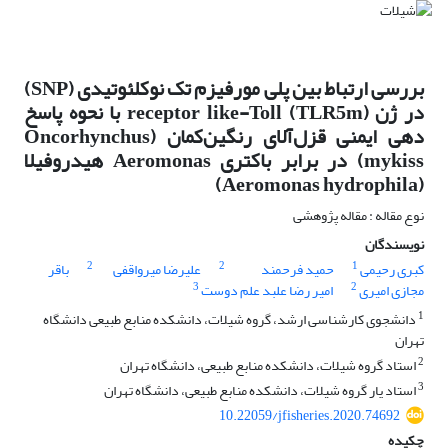
بررسی ارتباط بین پلی مورفیزم تک نوکلئوتیدی (SNP)
در ژن (TLR5m) receptor like-Toll با نحوه پاسخ
دهی ایمنی قزل‌آلای رنگین‌کمان (Oncorhynchus
mykiss) در برابر باکتری Aeromonas هیدروفیلا
(Aeromonas hydrophila)
نوع مقاله : مقاله پژوهشی
نویسندگان
2
2
1
کبری رحیمی
حمید فرحمند
علیرضا میرواقفی
باقر
3
2
مجازی امیری
امیر رضا علبد علم دوست
1
دانشجوی کارشناسی ارشد، گروه شیلات، دانشکده منابع طبیعی دانشگاه
تهران
2
استاد گروه شیلات، دانشکده منابع طبیعی، دانشگاه تهران
3
استاد یار گروه شیلات، دانشکده منابع طبیعی، دانشگاه تهران
10.22059/jfisheries.2020.74692
چکیده