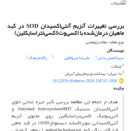
بررسی تغییرات آنزیم آنتی‌اکسیدان SOD در کبد
ماهیان درمان‌شده با اکسی‌وت(اکسی‌تتراسایکلین)
نوع مقاله : مقاله پژوهشی
نویسندگان
1
2
1
سهیلا فیض بخش
علیرضا میرواقفی
پگاه فرهنگ
1
شیلات
2
دا. تهران- بهداشت و بیماریهای آبزیان
10.22059/jfisheries.2020.256512.1058
چکیده
هدف از انجام این مطالعه بررسی تأثیر جیره غذایی حاوی
آنتی‌اکسیدان سنتتیک
(
)
و
butylated hydroxytoluen
BHT
آنتی‌بیوتیک اکسی‌تتراسایکلین روی محتوی آنزیم
آنتی‌اکسیدانی سوپراکساید دیسموتاز(
) در کبد ماهی
SOD
قزل‌آلای رنگین‌کمان(
) به‌طور آزمایشی
mykiss
Onchorhyncus