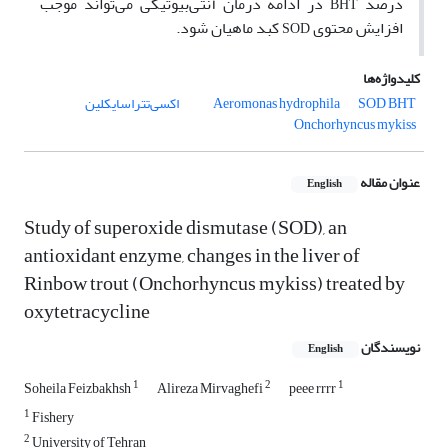
درصد
در ادامه درمان آنتی‌بیوتیکی می‌تواند موجب
BHT
افزایش محتوی
کبد ماهیان شود.
SOD
کلیدواژه‌ها
BHT
SOD
Aeromonas hydrophila
اکسی‌تتراسایکلین
Onchorhyncus mykiss
عنوان مقاله
English
Study of superoxide dismutase (SOD), an
antioxidant enzyme, changes in the liver of
Rinbow trout (Onchorhyncus mykiss) treated by
oxytetracycline
نویسندگان
English
1
2
1
Soheila Feizbakhsh
Alireza Mirvaghefi
peee rrrr
1
Fishery
2
University of Tehran