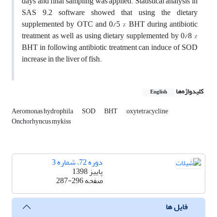
days and final sampling was applied. Statistical analysis in
SAS 9.2 software showed that using the dietary
supplemented by OTC and 0/5 % BHT during antibiotic
treatment as well as using dietary supplemented by 0/8 %
BHT in following antibiotic treatment can induce of SOD
increase in the liver of fish.
کلیدواژه‌ها
English
Aeromonas hydrophila
SOD
BHT
oxytetracycline
Onchorhyncus mykiss
دوره 72، شماره 3
پاییز 1398
صفحه
287-296
فایل ها