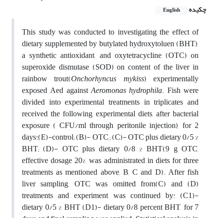
چکیده
English
This study was conducted to investigating the effect of
dietary supplemented by butylated hydroxytoluen (BHT),
a synthetic antioxidant, and oxytetracycline (OTC) on
superoxide dismutase (SOD) on content of the liver in
rainbow trout(
Onchorhyncus mykiss
) experimentally
exposed Aed against
Aeromonas
hydrophila
. Fish were
divided into experimental treatments in triplicates and
received the following experimental diets, after bacterial
exposure
(
CFU/ml through peritonile injection), for 2
days:(E)-control; (B)- OTC,; (C)- OTC plus dietary 0/5 %
BHT; (D)- OTC plus dietary 0/8 % BHT(9 g OTC,
effective dosage 20%, was administrated in diets for three
treatments as mentioned above, B, C and D). After fish
liver sampling, OTC was omitted from(C) and (D)
treatments and experiment was continued by: (C1)-
dietary 0/5 % BHT (D1)- dietary 0/8 percent BHT, for 7