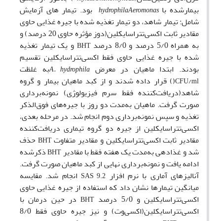
بیمارشده با
بود. تیمار های آزمایش
hydrophila
Aeromonas
شامل: تیمار شاهد، دو تیمار تغذیه ‌شده با جیره غذایی حاوی
مقادیر ثابت اکسی‌تتراسایکلین(دوز مؤثره حاوی 20 درصد) و
به‌ همراه 5/0 درصد و 8/0 درصد
و یک تیمار تغذیه
BHT
‌شده با جیره غذایی حاوی فقط اکسی‌تتراسایکلین تقسیم
بودند. ابتدا ماهیان در معرض
به غلظت
A. hydrophila
(
)
قرار داده شدند و از کبد ماهیان بیمار و گروه
CFU/ml
شاهد(دریافت‌کننده فقط سرم فیزیولوژی) نمونه‌برداری
صورت گرفت. ماهیان به‌مدت دو روز با جیره‌های فوق‌الذکر
تغذیه و سپس نمونه‌برداری دوم انجام شد. در مرحله بعدی،
اکسی‌تتراسایکلین از جیره دو گروه تیماری دریافت‌کننده
مقادیر ثابت اکسی‌تتراسایکلین و مقادیر متفاوت
حذف
BHT
شد و غذادهی به‌مدت یک هفته فقط با مقادیر
ذکرشده
BHT
ادامه یافت و نمونه‌برداری نهایی از کبد ماهیان صورت گرفت.
آنالیزهای آماری با نرم افزار
انجام شد. مقایسه
SAS 9.2
میانگین تیمارها نشان داد که استفاده از جیره غذایی حاوی
اکسی‌تتراسایکلین و 5/0 درصد
در حین درمان با
BHT
اکسی‌تتراسایکلین(اکسی‌وت) و نیز جیره حاوی فقط 8/0