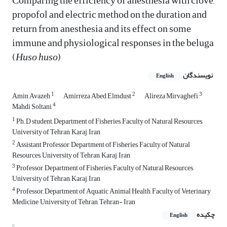
Comparing the efficiency of anesthesia with clove,
propofol and electric method on the duration and
return from anesthesia and its effect on some
immune and physiological responses in the beluga
(
Huso huso
)
نویسندگان
English
1
2
3
Amin Avazeh
Amirreza Abed Elmdust
Alireza Mirvaghefi
4
Mahdi Soltani
1
Ph.D student, Department of Fisheries, Faculty of Natural Resources,
University of Tehran, Karaj, Iran
2
Assistant Professor, Department of Fisheries, Faculty of Natural
Resources, University of Tehran, Karaj, Iran
3
Professor, Department of Fisheries, Faculty of Natural Resources,
University of Tehran, Karaj, Iran
4
Professor, Department of Aquatic Animal Health, Faculty of Veterinary
Medicine, University of Tehran, Tehran- Iran
چکیده
English