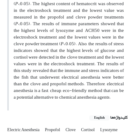
(
P
<0.05). The highest content of hematocrit was observed
in the electroshock treatment and the lowest value was
measured in the propofol and clove powder treatments
(
P
<0.05). The results of immune parameters showed that
the highest levels of lysozyme and ACH50 were in the
electroshock treatment and the lowest values were in the
clove powder treatment (
P
<0.05). Also, the results of stress
indicators showed that the highest levels of glucose and
cortisol were detected in the clove treatment and the lowest
values were in the electroshock treatment. The results of
this study revealed that the immune and stress indicators of
the fish that underwent electrical anesthesia were better
than the clove and propofol methods. Therefore, electrical
anesthesia is a fast, cheap, eco-friendly method that can be
a potential alternative to chemical anesthesia agents.
کلیدواژه‌ها
English
Electric Anesthesia
Propofol
Clove
Cortisol
Lysozyme