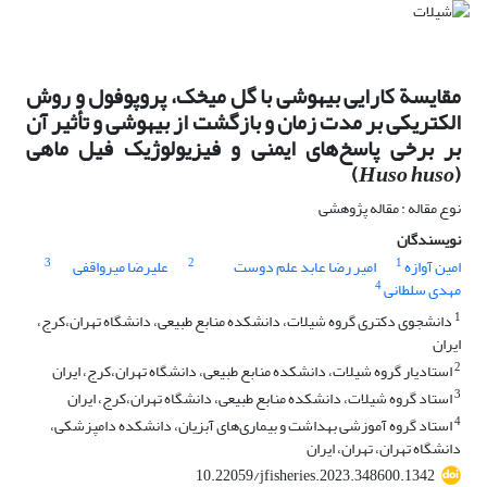
مقایسة کارایی بیهوشی با گل میخک، پروپوفول و روش
الکتریکی بر مدت زمان و بازگشت از بیهوشی و تأثیر آن
بر برخی پاسخ‌های ایمنی و فیزیولوژیک فیل ماهی
)
Huso huso
(
نوع مقاله : مقاله پژوهشی
نویسندگان
3
2
1
امین آوازه
امیر رضا عابد علم دوست
علیرضا میرواقفی
4
مهدی سلطانی
1
دانشجوی دکتری گروه شیلات، دانشکده منابع طبیعی، دانشگاه تهران،کرج،
ایران
2
استادیار گروه شیلات، دانشکده منابع طبیعی، دانشگاه تهران،کرج، ایران
3
استاد گروه شیلات، دانشکده منابع طبیعی، دانشگاه تهران،کرج، ایران
4
استاد گروه آموزشی بهداشت و بیماری‌های آبزیان، دانشکده دامپزشکی،
دانشگاه تهران، تهران، ایران
10.22059/jfisheries.2023.348600.1342