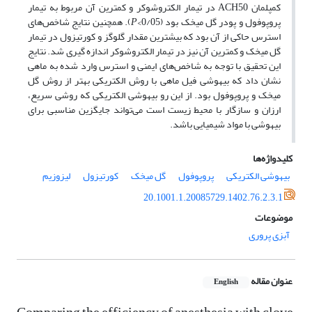
کمپلمان ACH50 در تیمار الکتروشوکر و کمترین آن مربوط به تیمار
پروپوفول و پودر گل میخک بود (0/05>
P
). همچنین نتایج شاخص‌های
استرس حاکی از آن بود که بیشترین مقدار گلوگز و کورتیزول در تیمار
گل میخک و کمترین آن نیز در تیمار الکتروشوکر اندازه ­گیری شد. نتایج
این تحقیق با توجه به شاخص‌های ایمنی و استرس وارد شده به ماهی
نشان داد که بیهوشی فیل ماهی با روش الکتریکی بهتر از روش گل
میخک و پروپوفول بود. از این رو بیهوشی الکتریکی که روشی سریع،
ارزان و سازگار با محیط زیست است می‌تواند جایگزین مناسبی برای
بیهوشی با مواد شیمیایی باشد.
کلیدواژه‌ها
بیهوشی الکتریکی
پروپوفول
گل میخک
کورتیزول
لیزوزیم
20.1001.1.20085729.1402.76.2.3.1
موضوعات
آبزی پروری
عنوان مقاله
English