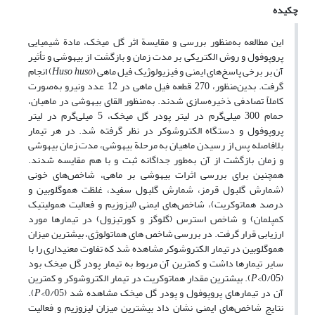
چکیده
این مطالعه به‌منظور بررسی و مقایسة اثر گل میخک، مادة شیمیایی
پروپوفول و روش الکتریکی بر مدت زمان و بازگشت از بیهوشی و تأثیر
آن بر برخی پاسخ‌های ایمنی و فیزیولوژیک فیل ماهی (
huso
Huso
) انجام
گرفت. بدین‌منظور، 270 قطعه فیل ماهی در 12 عدد ونیرو به‌صورت
کاملاً تصادفی ذخیره‌سازی شدند. به‌منظور القای بیهوشی در ماهیان،
حمام 300 میلی‌گرم در لیتر پودر گل میخک، 5 میلی‌گرم در لیتر
پروپوفول و دستگاه الکتروشوکر در نظر گرفته شد. در هر تیمار
بلافاصله پس از رسیدن ماهیان به مرحلة بیهوشی، مدت زمان بیهوشی
و زمان بازگشت از آن به‌طور جداگانه ثبت و با هم مقایسه شدند.
همچنین برای بررسی اثرات بیهوشی بر ماهی، شاخص‌های خونی
(شمارش گلبول قرمز، شمارش گلبول سفید‌، غلظت هموگلوبین و
درصد‌‌ هماتوکریت)، شاخص‌های ایمنی (لیزوزیم و فعالیت همولیتیک
کمپلمان) و شاخص استرس (گلوگز و کورتیزول) در تیمارها مورد
ارزیابی قرار گرفت. در بررسی شاخص های هماتولوژی، بیشترین میزان
هموگلوبین در تیمار الکتروشوکر مشاهده شد که تفاوت معنی­داری را با
سایر تیمارها داشت و کمترین آن مربوط به تیمار پودر گل میخک بود
(0/05>
P
). بیشترین مقدار هماتوکریت در تیمار الکتروشوکر و کمترین
آن در تیمارهای پروپوفول و پودر گل میخک مشاهده شد (0/05>
P
).
نتایج شاخص‌های ایمنی نشان داد بیشترین میزان لیزوزیم و فعالیت