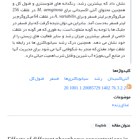
نشان داد که بیشترین رشد، رنگدانه­ های فتوسنتزی و فنول کل و
همچنین محتوای آنتی ­اکسیدانی برای
M. aeroginosa
در غلظت 256
میکروگرم بر لیتر فسفر و برای
A. variabilis
در غلظت 64 میکروگرم بر
لیتر فسفر به‌دست آمد. بنابراین می ­توان نتیجه گرفت که نیاز فسفر در
جلبک­ ها با توجه به گونه متفاوت است، به­ طوری که هر گونه در غلظت
خاصی از فسفر بیش­ترین میزان رشد و سایر فعالیت ­های زیستی را از
خود نشان می ­دهد. همچنین درک رشد سیانوباکتری­ ها در رابطه با
غلظت مواد مغذی که منجر به شکوفایی آن­ها می ­شود برای مدیریت آن­ها
در منابع آبی به‌ویژه آب شیرین و قابل شرب اهمیت حیاتی دارد.
کلیدواژه‌ها
آنتی‌اکسیدان
رشد
سیانوباکتری‌ها
فسفر
فنول کل
20.1001.1.20085729.1402.76.3.2.2
موضوعات
غذای زنده
عنوان مقاله
English