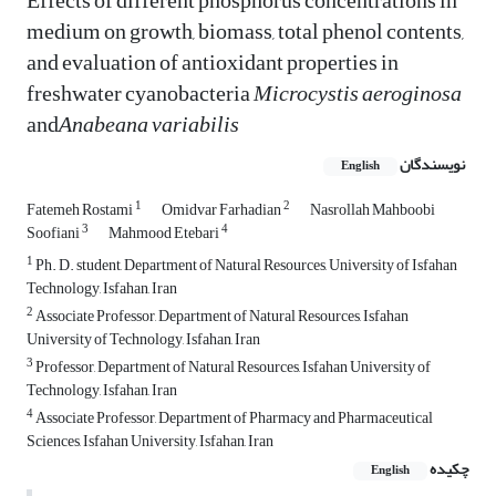
Effects of different phosphorus concentrations in
medium on growth, biomass, total phenol contents,
and evaluation of antioxidant properties in
freshwater cyanobacteria
Microcystis aeroginosa
and
Anabeana variabilis
نویسندگان
English
1
2
Fatemeh Rostami
Omidvar Farhadian
Nasrollah Mahboobi
3
4
Soofiani
Mahmood Etebari
1
Ph. D. student, Department of Natural Resources, University of Isfahan
Technology, Isfahan, Iran
2
Associate Professor, Department of Natural Resources, Isfahan
University of Technology, Isfahan, Iran
3
Professor, Department of Natural Resources, Isfahan University of
Technology, Isfahan, Iran
4
Associate Professor, Department of Pharmacy and Pharmaceutical
Sciences, Isfahan University, Isfahan, Iran
چکیده
English