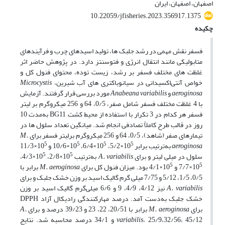
اصفهان، اصفهان، ایران
10.22059/jfisheries.2023.356917.1375
چکیده
فسفر نقش مهمی در رشد جلبک­ ها، تولید اسیدهای چرب و فرآیندهای
متابولیکی مانند انتقال انرژی و فتوسنتز دارد. در پژوهش حاضر اثر
غلظت­ های مختلف فسفر بر رشد، زیست­ توده، محتوای فنول کل و
خواص آنتی‌اکسیدانی در سیانوباکتری­ های آب شیرین،
Microcystis
aeroginosa
و
Anabeana variabilis
مورد بررسی قرار گرفتند. آزمایش
با 4 غلظت مختلف فسفر شامل صفر، 0/5، 64 و 256 میکروگرم بر لیتر
فسفر هر کدام در 3 تکرار با استفاده از محیط کشت BG11 به‌مدت 10
روز در قالب طرح کاملاً تصادفی انجام شد. میانگین تعداد سلول­ ها در
تیمارهای صفر (شاهد)، 0/5، 64 و 256 میکروگرم برلیتر فسفر برای
M.
5
5
5
5
aeroginosa
به‌ترتیب برابر 10
×5/2، 10
×6/4، 10
×10/6 و 10
×11/3
5
5
سلول در میلی­ لیتر و برای
A. variabilis
به‌ترتیب 10
×2/8، 10
×4/3،
5
5
10
×7/7 و 10
×4/1 بود. میزان فنول کل برای
M. aeroginosa
برابر با
0/5، 1/5، 5/12 و 7/75 میلی­ گرم گالیک اسید بر وزن خشک جلبک و برای
A. variabilis
نیز 4/12، 4/9، 9 و 6/6 میلی‌گرم گالیک اسید بر وزن
خشک جلبک به‌دست آمد. درصد مهارکنندگی رادیکال آزاد DPPH
برای
M. aeroginosa
برابر با 20/51، 22، 23 و 39/23 درصد و برای
A.
variabilis
، 25/9،32/56، 45/12 و 34/1 درصد محاسبه شد. نتایج