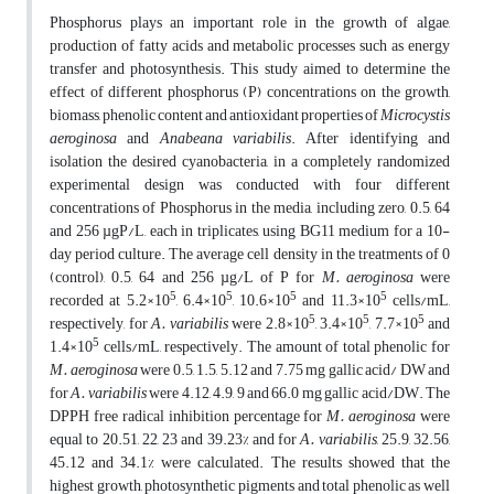
Phosphorus plays an important role in the growth of algae,
production of fatty acids and metabolic processes such as energy
transfer and photosynthesis. This study aimed to determine the
effect of different phosphorus (P) concentrations on the growth,
biomass, phenolic content and antioxidant properties of
Microcystis
aeroginosa
and
Anabeana variabilis
. After identifying and
isolation the desired cyanobacteria, in a completely randomized
experimental design was conducted with four different
concentrations of Phosphorus in the media, including zero, 0.5, 64
and 256 µgP/L, each in triplicates, using BG11 medium for a 10-
day period culture. The average cell density in the treatments of 0
(control), 0.5, 64 and 256 µg/L of P for
M. aeroginosa
were
5
5
5
5
recorded at 5.2×10
, 6.4×10
, 10.6×10
and 11.3×10
cells/mL,
5
5
5
respectively, for
A. variabilis
were 2.8×10
, 3.4×10
, 7.7×10
and
5
1.4×10
cells/mL, respectively. The amount of total phenolic for
M. aeroginosa
were 0.5, 1.5, 5.12 and 7.75 mg gallic acid/ DW and
for
A. variabilis
were 4.12, 4.9, 9 and 66.0 mg gallic acid/DW. The
DPPH free radical inhibition percentage for
M. aeroginosa
were
equal to 20.51, 22, 23 and 39.23% and for
A. variabilis
, 25.9, 32.56,
45.12 and 34.1% were calculated. The results showed that the
highest growth, photosynthetic pigments and total phenolic as well