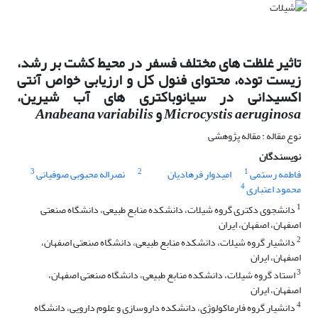
تاثیر غلظت های مختلف فسفر در محیط کشت بر رشد،
زیست توده، محتوای فنول کل و ارزیابی خواص آنتی
اکسیدانی در سیانوباکتری های آب شیرین،
Microcystis aeruginosa
و
Anabeana variabilis
نوع مقاله : مقاله پژوهشی
نویسندگان
3
2
1
فاطمه رستمی
امیدوار فرهادیان
نصراله محبوبی صوفیانی
4
محمود اعتباری
1
دانشجوی دکتری گروه شیلات، دانشکده منابع طبیعی، دانشگاه صنعتی
اصفهان، اصفهان، ایران
2
دانشیار گروه شیلات، دانشکده منابع طبیعی، دانشگاه صنعتی اصفهان،
اصفهان، ایران
3
استاد گروه شیلات، دانشکده منابع طبیعی، دانشگاه صنعتی اصفهان،
اصفهان، ایران
4
دانشیار گروه فارماکولوژی، دانشکده داروسازی و علوم دارویی، دانشگاه