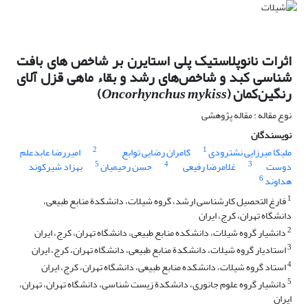
اثرات نانوپلاستیک پلی استایرن بر شاخص های بافت
شناسی کبد و شاخص‌های رشد و بقاء ماهی قزل آلای
رنگین‌کمان (
Oncorhynchus mykiss
)
نوع مقاله : مقاله پژوهشی
نویسندگان
2
1
ملیکا میرزایی نشترودی
کامران رضایی توابع
امیررضا عابدعلم
5
4
3
دوست
غلامرضا رفیعی
حسن رحیمیان
بهزاد شیرکوند
6
هداوند
1
فارغ التحصیل کارشناسی ارشد، گروه شیلات، دانشکدة منابع طبیعی،
دانشگاه تهران، کرج، ایران
2
دانشیار گروه شیلات، دانشکده منابع طبیعی، دانشگاه تهران، کرج، ایران
3
استادیار گروه شیلات، دانشکدة منابع طبیعی، دانشگاه تهران، کرج، ایران
4
استاد گروه شیلات، دانشکده منابع طبیعی، دانشگاه تهران، کرج، ایران
5
دانشیار گروه علوم جانوری، دانشکدة زیست شناسی، دانشگاه تهران، تهران،
ایران