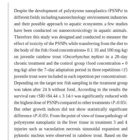
Despite the development of polystyrene nanoplastics (PSNPs) in
different fields, including nanotechnology, environment, industries,
and their possible approach to aquatic ecosystems, a few studies
have been conducted on nanoecotoxicology in aquatic animals.
Therefore, this study was designed and conducted to measure the
effect of toxicity of the PSNPs while transferring from the diet to
the body of the fish (food concentrations= 0.1, 10, and 100 mg/kg)
on juvenile rainbow trout (
Oncorhynchus mykiss
) in a 28-day
chronic treatment and the control group (food concentration = 0
mg/kg) after the 7-day adaptation period, in three repetitions (15
juvenile trout were included in each repetition per concentration).
Depending on the target test, fish sampling in the treatment group
was taken after 24 h without food. According to the results, the
survival rate (SR) (84.44 ± 3.14%) was significantly reduced with
the highest dose of PSNPs compared to other treatments (
P
<0.05).
But other growth indices did not show statistically significant
difference (
P
>0.05). From the point of view of tissue pathology of
polystyrene nanoplastic in the liver tissue in treatment 3 and 4,
injuries such as vacuolation, necrosis, sinusoidal expansion and
pyknotic nucleus were observed in rainbow trout. Based on the