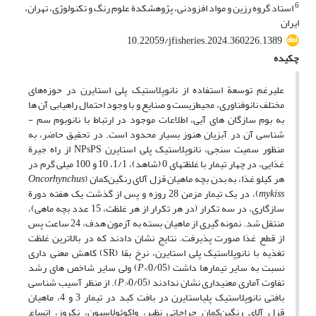
6
استاد گروه رزین و مواد افزودنی، پژوهشکدة علوم رنگ و تکنولوژی، تهران،
ایران
10.22059/jfisheries.2024.360226.1389
چکیده
علی­رغم توسعة استفاده از نانوپلاستیک پلی­ استایرن در حوزه‌های
مختلف نانوفناوری، محیط‌زیست و صنایع و با وجود احتمال راهیابی آن­ ها
به بوم­ سازگان ­های آبی، اطلاعات موجود در ارتباط با نانوبوم ­سم ­
شناسی آن در آبزیان هنوز بسیار محدود است. در تحقیق حاضر، به
منظور سمیت­ سنجی، نانوپلاستیک پلی ­استایرن NPsPS از راه جیرة
غذایی، در چهار تیمار با غلظت­های 0 (شاهد)، 1/1، 10 و 100 میلی­ گرم در
هر کیلو غذا، به بدن بچه ­ماهیان قزل­ آلای رنگین‌کمان (
Oncorhynchus
mykiss
)، در یک تیمار مزمن 28 روزه و پس از گذشت یک هفته دورة
سازگاری، در سه تکرار (در هر تکرار از هر غلظت، 15 عدد بچه ­ماهی)،
منتقل شد. نمونه­ گیری از ماهیان بسته به آزمون هدف، 24 ساعت پس
از قطع غذا صورت پذیرفت. نتایج نشان دادند که در بالاترین غلظت
تغذیه با نانوپلاستیک پلی ­استایرن، نرخ بقا (SR) کاهش معنی­ داری
نسبت به سایر تیمارها داشت (0/05>
P
) ولی سایر شاخص­ های رشد
تفاوت آماری معنی­داری نشان ندادند (0/05
<P
). از منظر آسیب­ شناسی
بافتی نانوپلاستیک پلی­استایرن در بافت کبد در تیمار 3 و 4، ماهیان
قزل­ آلای رنگین‌کمان جراحاتی نظیر، واکوئولاسیون، نکروز، اتساع