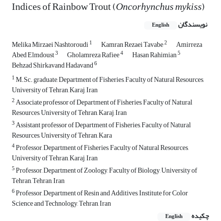
Indices of Rainbow Trout (
Oncorhynchus mykiss
)
نویسندگان
English
1
2
Melika Mirzaei Nashtoroudi
Kamran Rezaei Tavabe
Amirreza
3
4
5
Abed Elmdoust
Gholamreza Rafiee
Hasan Rahimian
6
Behzad Shirkavand Hadavand
1
M.Sc. graduate, Department of Fisheries, Faculty of Natural Resources,
University of Tehran, Karaj, Iran
2
Associate professor of Department of Fisheries, Faculty of Natural
Resources, University of Tehran, Karaj, Iran
3
Assistant professor of Department of Fisheries, Faculty of Natural
Resources, University of Tehran, Kara
4
Professor, Department of Fisheries, Faculty of Natural Resources,
University of Tehran, Karaj, Iran
5
Professor, Department of Zoology, Faculty of Biology, University of
Tehran, Tehran, Iran
6
Professor, Department of Resin and Additives, Institute for Color
Science and Technology, Tehran, Iran
چکیده
English