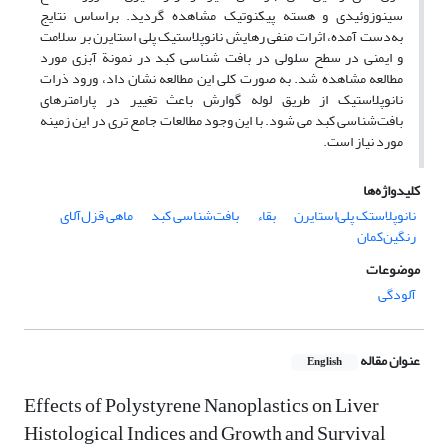
سینوزوئیدی و هسته پیکنوتیک مشاهده گردید. براساس نتایج
به‌دست آمده، اثرات منفی رهایش نانوپلاستیک پلی ­استایرن بر سلامت
و ایمنی در سطح سلولی در بافت­ شناسی کبد در نمونة آبزی مورد
مطالعه مشاهده شد. به­ صورت کلی این مطالعه نشان داد، ورود ذرات
نانوپلاستیک از طریق لوله گوارش باعث تغییر در پارامتر­های
بافت‌شناسی کبد می­ شود. با این وجود مطالعات جامع ­تری در این زمینه
مورد نیاز است.
کلیدواژه‌ها
نانوپلاستک پلی‌استایرن
بقاء
بافت‌شناسی کبد
ماهی قزل‌آلای
رنگین‌کمان
موضوعات
آلودگی
عنوان مقاله
English
Effects of Polystyrene Nanoplastics on Liver
Histological Indices and Growth and Survival