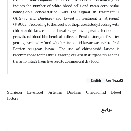
indices, the number of white blood cells and mean corpuscular
hemoglobin concentration were the highest in treatment 1
(
Artemia
and
Daphnia
) and lowest in treatment 2 (
Artemia
)
(
P
<0.05). According to the results of the present study, feeding with
chironomid larvae in the larval stage has a great effect on the
growth and blood biochemical indices of Persian sturgeon fry after
getting used to dry food, which chironomid larvae was used to feed
Persian sturgeon larvae. The use of chironomid larvae is
recommended for the initial feeding of Persian sturgeon fry and the
transition stage from live feed to commercial dry food.
کلیدواژه‌ها
English
Sturgeon
Live food
Artemia
Daphnia
Chironomid
Blood
factors
مراجع