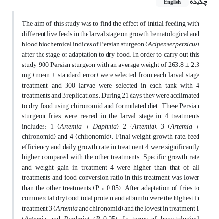
چکیده
English
The aim of this study was to find the effect of initial feeding with
different live feeds in the larval stage on growth, hematological and
blood biochemical indices of Persian sturgeon (
Acipenser persicus
)
after the stage of adaptation to dry food. In order to carry out this
study, 900 Persian sturgeon with an average weight of 263.8 ± 2.3
mg (mean ± standard error) were selected from each larval stage
treatment, and 300 larvae were selected in each tank with 4
treatments and 3 replications. During 21 days, they were acclimated
to dry food using chironomid and formulated diet. These Persian
sturgeon fries were reared in the larval stage in 4 treatments
includes: 1 (
Artemia
+
Daphnia
), 2 (
Artemia
), 3 (
Artemia
+
chironomid) and 4 (chironomid). Final weight, growth rate, feed
efficiency and daily growth rate in treatment 4 were significantly
higher compared with the other treatments. Specific growth rate
and weight gain in treatment 4 were higher than that of all
treatments and food conversion ratio in this treatment was lower
than the other treatments (P < 0.05). After adaptation of fries to
commercial dry food, total protein and albumin were the highest in
treatment 3 (
Artemia
and chironomid) and the lowest in treatment 1
(
Artemia
and
Daphnia
) (
P
>0.05). In terms of hematological