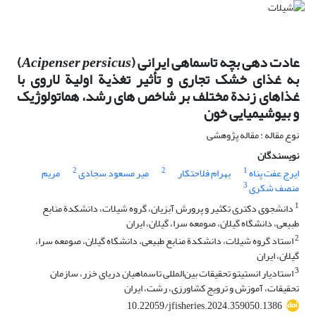
عادت دهی بچه تاسماهی ایرانی (
Acipenser persicus
)
به غذای خشک تجاری و تأثیر تغذیة اولیة لاروی با
غذاهای زندة مختلف بر شاخص های رشد، هماتولوژیک
و بیوشیمیایی خون
نوع مقاله : مقاله پژوهشی
نویسندگان
2
2
1
ایرج عفت پناه
بهرام فلاحتکار
میر مسعود سجادی
مریم
3
منصف شکری
1
دانشجوی دکتری تکثیر و پرورش آبزیان، گروه شیلات، دانشکدة منابع
طبیعی، دانشگاه گیلان، صومعه سرا، گیلان، ایران
2
استاد گروه شیلات، دانشکدة منابع طبیعی، دانشگاه گیلان، صومعه سرا،
گیلان، ایران
3
استادیار انستیتو تحقیقات بین‌المللی تاسماهیان دریای خزر، سازمان
تحقیقات، آموزش و ترویج کشاورزی، رشت، ایران
10.22059/jfisheries.2024.359050.1386