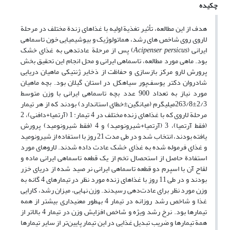
چکیده
هدف از این مطالعه، تأثیر تغذیة اولیه با غذاهای زندة مختلف در مرحلة
لاروی روی شاخص ­های رشد، هماتولوژیک و بیوشیمیایی خون تاسماهی
ایرانی (
persicus
Acipenser
)
پس از مرحلة عادت­دهی به غذای خشک
بود. ماهی مورد مطالعه، تاسماهی ایرانی و محل انجام این تحقیق بخش
پرورش لارو مرکز بازسازی و حفاظت از ذخایر ژنتیکی ماهیان دریایی
شادروان دکتر یوسف‌پور سیاهکل در استان گیلان بود. بچه ماهیان
مورد نیاز به تعداد 900 عدد بچه تاسماهی ایرانی با وزن متوسط
2/3±263/8میلی­گرم (میانگین±خطای استاندارد) بودند که از هر تیمار
مرحلة لاروی که با غذاهای زنده مختلف در 4 تیمار: 1 (آرتمیا+دافنی)، 2
(فقط آرتمیا)، 3 (آرتمیا+شیرونومید) و 4 (فقط شیرونومید) پرورش
یافته بودند، انتخاب شد و در طی مدت 21 روز با استفاده از شیرونومید
و غذای فرموله شده به غذای خشک عادت داده شدند. لاروهای مورد
استفادة حاصل از استحصال تخم از یک قطعه تاسماهی ایرانی ماده و
لقاح آن با اسپرم دو قطعه تاسماهی ایرانی نر صید شده از دریای خزر
بودند و در طی 11 روز با غذاهای زنده مورد نظر در تیمارهای 4 گانه به
وزن مورد نظر برای عادت‌دهی رسیدند. وزن نهایی، میزان رشد، کارایی
غذا و شاخص رشد روزانه در تیمار 4 به­طور معنی­داری بیشتر از همه
تیمارها بود. نرخ رشد ویژه و شاخص افزایش وزن در تیمار 4 بالاتر از
همة تیمارها و ضریب تبدیل غذایی در این تیمار پایین‌تر از سایر تیمارها