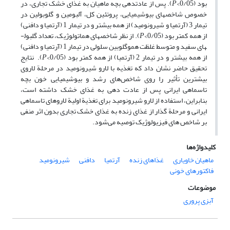
بود (0/05>
P
). پس از عادت­دهی بچه ماهیان به غذای خشک تجاری، در
خصوص شاخص­های بیوشیمیایی، پروتئین کل، آلبومین و گلوبولین در
تیمار 3 (آرتمیا و شیرونومید) از همه بیشتر و در تیمار 1 (آرتمیا و دافنی)
از همه کمتر بود (0/05>
P
). از نظر شاخص­های هماتولوژیک، تعداد گلبول­
های سفید و متوسط غلظت هموگلوبین سلولی در تیمار 1 (آرتمیا و دافنی)
از همه بیشتر و در تیمار 2 (آرتمیا) از همه کمتر بود (0/05>
P
). نتایج
تحقیق حاضر نشان داد که تغذیه با لارو شیرونومید در مرحلة لاروی
بیشترین تأثیر را روی شاخص‌های رشد و بیوشیمیایی خون بچه
تاسماهی ایرانی پس از عادت ­دهی به غذای خشک داشته است،
بنابراین، استفاده از لارو شیرونومید برای تغذیة اولیة لاروهای تاسماهی
ایرانی و مرحلة گذار از غذای زنده به غذای خشک تجاری بدون اثر منفی
بر شاخص ­های فیزیولوژیک توصیه می‌شود.
کلیدواژه‌ها
ماهیان خاویاری
غذاهای زنده
آرتمیا
دافنی
شیرونومید
فاکتورهای خونی
موضوعات
آبزی پروری