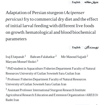
عنوان مقاله
English
Adaptation of Persian sturgeon (
Acipenser
persicus
) fry to commercial dry diet and the effect
of initial larval feeding with different live foods
on growth, hematological and blood biochemical
parameters
نویسندگان
English
1
2
2
Iraj Efatpanah
Bahram Falahatkar
Mir Masoud Sajjadi
3
Maryam Monsef Shokri
1
PhD student in Aquaculture, Fisheries Department, Faculty of Natural
Resources, University of Guilan, Sowmeh Sara, Guilan, Iran
2
Professor, Fisheries Department, Faculty of Natural Resources,
University of Guilan, Sowmeh Sara, Guilan, Iran
3
Assistant Professor, International Sturgeon Research Institute,
Agricultural Research, Education and Extension Organization (AREEO),
Rasht, Iran