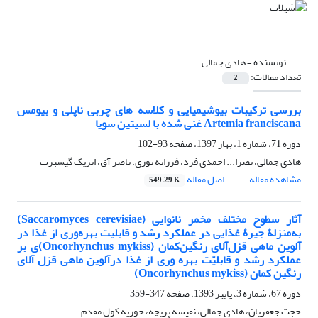
نویسنده =
هادی جمالی
تعداد مقالات:
2
بررسی ترکیبات بیوشیمیایی و کلاسه های چربی ناپلی و بیومس
Artemia franciscana غنی شده با لسیتین سویا
دوره 71، شماره 1، بهار 1397، صفحه
93-102
هادی جمالی، نصرا... احمدی فرد، فرزانه نوری، ناصر آق، انریک گیسبرت
مشاهده مقاله
اصل مقاله
549.29 K
آثار سطوح مختلف مخمر نانوایی (Saccaromyces cerevisiae)
به‌منزلۀ جیرۀ غذایی در عملکرد رشد و قابلیت بهره‌وری از غذا در
آلوین ماهی قزل‌آلای رنگین‌کمان (Oncorhynchus mykiss)ی بر
عملکرد رشد و قابلیّت بهره وری از غذا درآلوین ماهی قزل آلای
رنگین کمان (Oncorhynchus mykiss)
دوره 67، شماره 3، پاییز 1393، صفحه
347-359
حجت جعفریان، هادی جمالی، نفیسه پریچه، حوریه کول مقدم