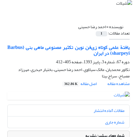
نویسنده =
احمد رضا حسینی
تعداد مقالات:
1
یافتة علمی کوتاه زی‌فن نوین تکثیر مصنوعی ماهی بنی (Barbus
sharpeyi) در ایران
دوره 67، شماره 3، پاییز 1393، صفحه
405-412
تکاور محمدیان، مالک سیلاوی، احمد رضا حسینی، بختیار حیدری، مهرزاد
مصباح، سراج بیتا
مشاهده مقاله
اصل مقاله
362.86 K
مقالات آماده انتشار
شماره جاری
شماره‌های پیشین نشریه