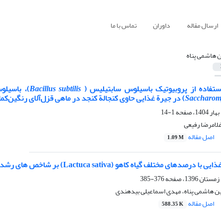
ارسال مقاله
داوران
تماس با ما
ن هاشمی پناه
استفاده از پروبیوتیک باسیلوس سابتیلیس (
Bacillus subtilis
)، باسیل
Saccharomy
) در جیرة غذایی حاوی کنجالة کنجد در ماهی قزل‌آلای رنگین‌کما
1-14
غلامرضا رفیعی
اصل مقاله
1.09 M
ه کاهو (Lactuca sativa) بر شاخص های رشد و ترکیبات بیوشیمیایی بدن بچه ماهی سفید (Rutilus kutum)
376-385
ین هاشمی پناه، مهدی اسماعیلی بیدهندی
اصل مقاله
588.35 K