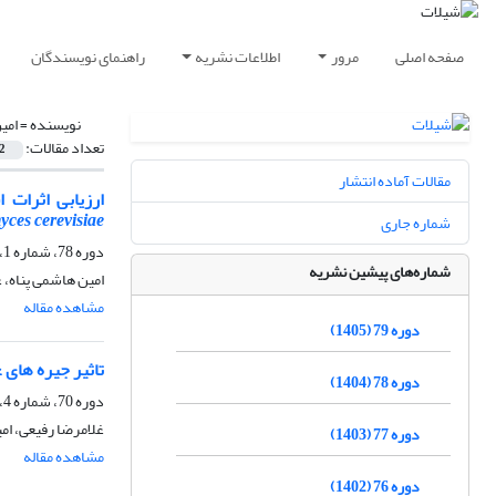
صفحه اصلی
مرور
اطلاعات نشریه
راهنمای نویسندگان
نویسنده =
امی
تعداد مقالات:
2
مقالات آماده انتشار
ارزیابی اثرات 
ces cerevisiae
شماره جاری
دوره 78، شماره 1، بهار 1404، صفحه
شماره‌های پیشین نشریه
امین هاشمی پناه، 
مشاهده مقاله
دوره 79 (1405)
تاثیر جیره های غذایی با درصدهای مختلف گیا
دوره 78 (1404)
دوره 70، شماره 4، زمستان 1396، صفحه
غلامرضا رفیعی، ام
دوره 77 (1403)
مشاهده مقاله
دوره 76 (1402)