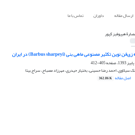
ارسال مقاله
داوران
تماس با ما
صارۀ هیپوفیز کپور
 نوین تکثیر مصنوعی ماهی بنی (Barbus sharpeyi) در ایران
405-412
لک سیلاوی، احمد رضا حسینی، بختیار حیدری، مهرزاد مصباح، سراج بیتا
اصل مقاله
362.86 K