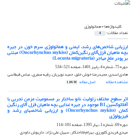
کلیدواژه‌ها =
هماتولوژی
تعداد مقالات:
4
ارزیابی شاخص‌های رشد، ایمنی و هماتولوژی سرم خون در جیره
بچه ماهیان قزل‌آلای رنگین‌کمان (Oncorhynchus mykiss) مبتنی
بر پودر ملخ مهاجر (Locusta migratoria)
دوره 75، شماره 4، پاییز 1401، صفحه
521-534
هادی اسدی، مجیدرضا خوش خلق، حمید نویریان، رقیه صفری، عباس قیطاسی
مشاهده مقاله
اصل مقاله
1.06 M
اثر سطوح مختلف زئولیت نانو ساختار بر مسمومیت مزمن تجربی با
آفلاتوکسین B1 موجود در جیره غذایی بچه ماهیان قزل آلای رنگین
کمان (Oncorhynchus mykiss) و ارزیابی شاخصهای رشد و
فیزیولوژی
دوره 69، شماره 1، بهار 1395، صفحه
101-114
مهدی فریدی کلورزی، بهرام فلاحتکار، سهیل علی نژاد، داریوش داودی