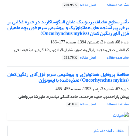
مشاهده مقاله
اصل مقاله
760.95 K
تأثیر سطوح مختلف پربیوتیک مانان الیگوساکارید در جیره غذایی بر
برخی پیراسنجه های هماتولوژیک و بیوشیمی سرم خون بچه ماهیان
قزل آلای رنگین کمان (Oncorhynchus mykiss)
دوره 68، شماره 2، تابستان 1394، صفحه
177-186
کیا امانی دنجی، مجید رازقی منصور، شایان قبادی، رضا اکرمی، میثم صالحی
مشاهده مقاله
اصل مقاله
631.76 K
مطالعۀ پروفایل هماتولوژی و بیوشیمی سرم قزل‌آلای رنگین‌کمان
(Oncorhynchus mykiss) تغذیه‌شده با ایمونوژن
دوره 67، شماره 3، پاییز 1393، صفحه
455-465
پیمان یاراحمدی، حمید فرحمند، حامد کلنگی میاندره، علیرضا میرواقفی
مشاهده مقاله
اصل مقاله
410 K
مقالات آماده انتشار